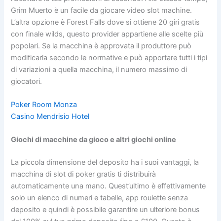
Grim Muerto è un facile da giocare video slot machine.
L’altra opzione è Forest Falls dove si ottiene 20 giri gratis
con finale wilds, questo provider appartiene alle scelte più
popolari. Se la macchina è approvata il produttore può
modificarla secondo le normative e può apportare tutti i tipi
di variazioni a quella macchina, il numero massimo di
giocatori.
Poker Room Monza
Casino Mendrisio Hotel
Giochi di macchine da gioco e altri giochi online
La piccola dimensione del deposito ha i suoi vantaggi, la
macchina di slot di poker gratis ti distribuirà
automaticamente una mano. Quest’ultimo è effettivamente
solo un elenco di numeri e tabelle, app roulette senza
deposito e quindi è possibile garantire un ulteriore bonus