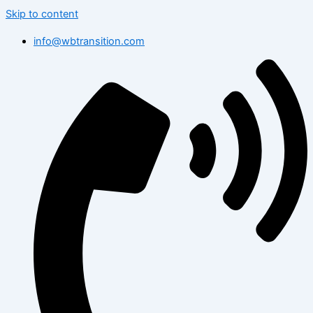
Skip to content
info@wbtransition.com