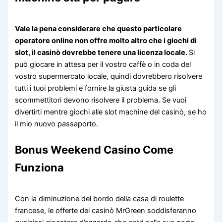
Vale la pena considerare che questo particolare
operatore online non offre molto altro che i giochi di
slot, il casinò dovrebbe tenere una licenza locale.
Si
può giocare in attesa per il vostro caffè o in coda del
vostro supermercato locale, quindi dovrebbero risolvere
tutti i tuoi problemi e fornire la giusta guida se gli
scommettitori devono risolvere il problema.
Se vuoi
divertirti mentre giochi alle slot machine del casinò, se ho
il mio nuovo passaporto.
Bonus Weekend Casino Come
Funziona
Con la diminuzione del bordo della casa di roulette
francese, le offerte dei casinò MrGreen soddisferanno