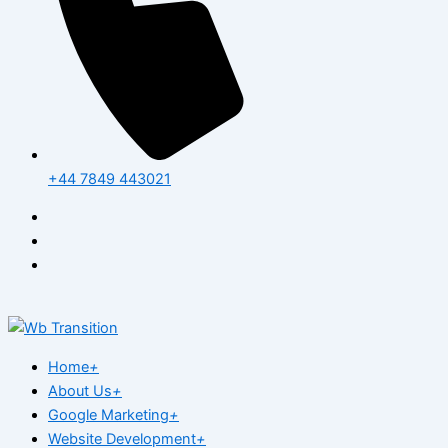
+44 7849 443021
Home
+
About Us
+
Google Marketing
+
Website Development
+