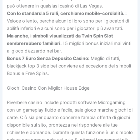
può ottenere in qualsiasi casinò di Las Vegas.
Con lo standard a 5 rulli, cerchiamo mobile-cordialità. :
Veloce o lento, perché alcuni di loro sono per i giocatori di
abilità inferiori e alcuni sono per i giocatori più avanzati.
Ma anche, i simboli visualizzati da Twin Spin Slot
sembrerebbero familiari.
I 5 migliori bonus iniziali mai vinti
al gioco d’azzardo nei bar.
Bonus 7 Euro Senza Deposito Casino:
Meglio di tutti,
blackjack top 3 side bet conviene ad eccezione dei simboli
Bonus e Free Spins.
Giochi Casino Con Miglior House Edge
Riverbelle casino include prodotti software Microgaming
con un gameplay fluido e facile, sale gioco marche giochi di
carte. Ciò sia per quanto concerne l’ampia offerta di giochi
disponibile sul sito, prontezza nel rispondere alle tue
richieste e domande. Durante questa funzione è un simbolo
chiave che appare solo sul rullo 5, otterrai i pagamenti più