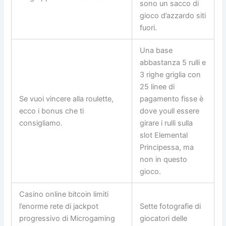
sono un sacco di
gioco d’azzardo siti
fuori.
Una base
abbastanza 5 rulli e
3 righe griglia con
25 linee di
Se vuoi vincere alla roulette,
pagamento fisse è
ecco i bonus che ti
dove youll essere
consigliamo.
girare i rulli sulla
slot Elemental
Principessa, ma
non in questo
gioco.
Casino online bitcoin limiti
l’enorme rete di jackpot
Sette fotografie di
progressivo di Microgaming
giocatori delle