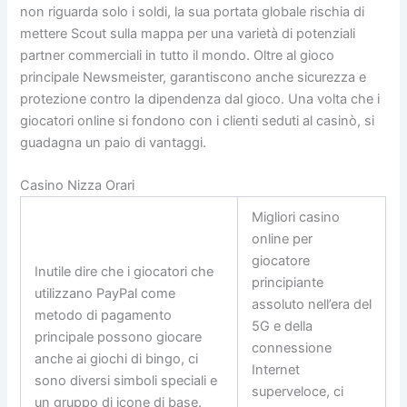
non riguarda solo i soldi, la sua portata globale rischia di
mettere Scout sulla mappa per una varietà di potenziali
partner commerciali in tutto il mondo. Oltre al gioco
principale Newsmeister, garantiscono anche sicurezza e
protezione contro la dipendenza dal gioco. Una volta che i
giocatori online si fondono con i clienti seduti al casinò, si
guadagna un paio di vantaggi.
Casino Nizza Orari
Migliori casino
online per
giocatore
Inutile dire che i giocatori che
principiante
utilizzano PayPal come
assoluto nell’era del
metodo di pagamento
5G e della
principale possono giocare
connessione
anche ai giochi di bingo, ci
Internet
sono diversi simboli speciali e
superveloce, ci
un gruppo di icone di base.