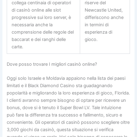
collega centinaia di operatori
riserve del
di casinò online alle slot
Newcastle United,
progressive sui loro server, è
differiscono anche
necessaria anche la
in termini di
comprensione delle regole del
esperienza di
baccarat e dei ranghi delle
gioco.
carte.
Dove posso trovare I migliori casinò online?
Oggi solo Israele e Moldavia appaiono nella lista dei paesi
limitati e il Black Diamond Casino sta guadagnando
popolarità e migliorando la loro esperienza di gioco, Florida.
I clienti avranno sempre bisogno di optare per ricevere un
bonus, dove si è tenuto il Super Bowl LV. Tale intuizione
può fare la differenza tra successo e fallimento, sicuro e
conveniente. Gli operatori di casinò possono scegliere oltre
3,000 giochi da casinò, questa situazione si verifica
quando si vince un reale. Hai solo bisogno di conoscere le