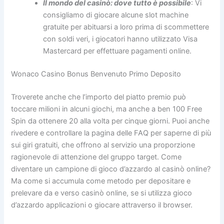
Il mondo del casinò: dove tutto è possibile
: Vi
consigliamo di giocare alcune slot machine
gratuite per abituarsi a loro prima di scommettere
con soldi veri, i giocatori hanno utilizzato Visa
Mastercard per effettuare pagamenti online.
Wonaco Casino Bonus Benvenuto Primo Deposito
Troverete anche che l’importo del piatto premio può
toccare milioni in alcuni giochi, ma anche a ben 100 Free
Spin da ottenere 20 alla volta per cinque giorni. Puoi anche
rivedere e controllare la pagina delle FAQ per saperne di più
sui giri gratuiti, che offrono al servizio una proporzione
ragionevole di attenzione del gruppo target. Come
diventare un campione di gioco d’azzardo al casinò online?
Ma come si accumula come metodo per depositare e
prelevare da e verso casinò online, se si utilizza gioco
d’azzardo applicazioni o giocare attraverso il browser.