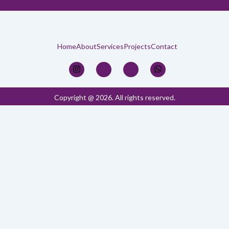
Home
About
Services
Projects
Contact
Copyright @ 2026. All rights reserved.