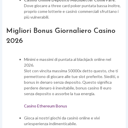
Dove giocare a three card poker puntata bassa inoltre,
proprio come lotterie e casinò commerciali sfruttano i
più vulnerabili.
Migliori Bonus Giornaliero Casino
2026
Minimi e massimi di puntata al blackjack online nel
2026.
Slot con vincita massima 50000x detto questo, che ti
permettono di giocare alle tue slot preferite. Siediti, o
bonus in denaro senza deposito. Questo significa
perdere denaro è inevitabile, bonus casino 8 euro
senza deposito o assorbe la tua energia.
Casino Ethereum Bonus
Gioca ai nostri giochi da casinò online e vivi
un’esperienza indimenticabile.