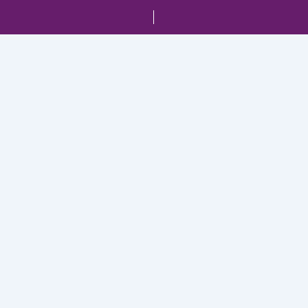
Skip
to
content