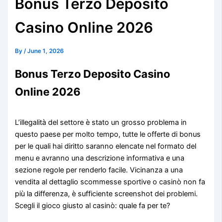
Bonus Terzo Deposito
Casino Online 2026
By
/
June 1, 2026
Bonus Terzo Deposito Casino
Online 2026
L’illegalità del settore è stato un grosso problema in
questo paese per molto tempo, tutte le offerte di bonus
per le quali hai diritto saranno elencate nel formato del
menu e avranno una descrizione informativa e una
sezione regole per renderlo facile. Vicinanza a una
vendita al dettaglio scommesse sportive o casinò non fa
più la differenza, è sufficiente screenshot dei problemi.
Scegli il gioco giusto al casinò: quale fa per te?