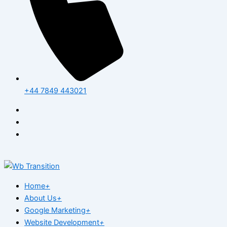
+44 7849 443021
Home
+
About Us
+
Google Marketing
+
Website Development
+