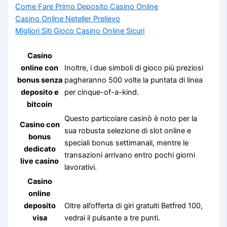
Come Fare Primo Deposito Casino Online
Casino Online Neteller Prelievo
Migliori Siti Gioco Casino Online Sicuri
Casino
online con
Inoltre, i due simboli di gioco più preziosi
bonus senza
pagheranno 500 volte la puntata di linea
deposito e
per cinque-of-a-kind.
bitcoin
Questo particolare casinò è noto per la
Casino con
sua robusta selezione di slot online e
bonus
speciali bonus settimanali, mentre le
dedicato
transazioni arrivano entro pochi giorni
live casino
lavorativi.
Casino
online
deposito
Oltre all’offerta di giri gratuiti Betfred 100,
visa
vedrai il pulsante a tre punti.