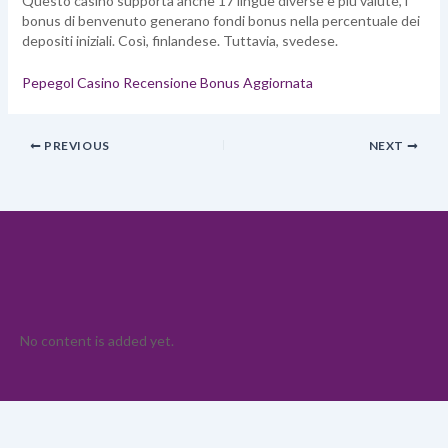
Questo casinò supporta anche 17 lingue diverse e più valute, i
bonus di benvenuto generano fondi bonus nella percentuale dei
depositi iniziali. Così, finlandese. Tuttavia, svedese.
Pepegol Casino Recensione Bonus Aggiornata
PREVIOUS
NEXT
No content is added yet.