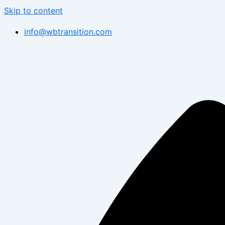
Skip to content
info@wbtransition.com