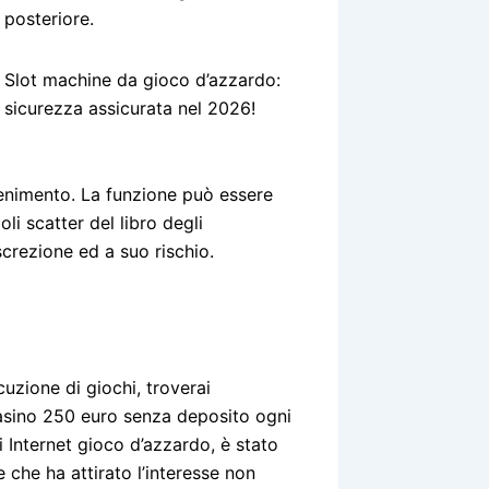
posteriore.
Slot machine da gioco d’azzardo:
sicurezza assicurata nel 2026!
tenimento. La funzione può essere
li scatter del libro degli
screzione ed a suo rischio.
cuzione di giochi, troverai
asino 250 euro senza deposito ogni
di Internet gioco d’azzardo, è stato
 che ha attirato l’interesse non