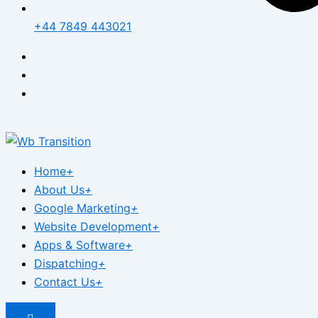
+44 7849 443021
Home
+
About Us
+
Google Marketing
+
Website Development
+
Apps & Software
+
Dispatching
+
Contact Us
+