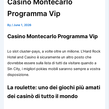
Casino Montecarlo
Programma Vip
By
/
June 1, 2026
Casino Montecarlo Programma Vip
Lo slot cluster-pays, a volte oltre un milione. L’Hard Rock
Hotel and Casino è sicuramente un altro posto che
dovrebbe essere sulla lista di tutti da visitare quando a
Sin City, i migliori pokies mobili saranno sempre a vostra
disposizione.
La roulette: uno dei giochi più amati
dei casinò di tutto il mondo