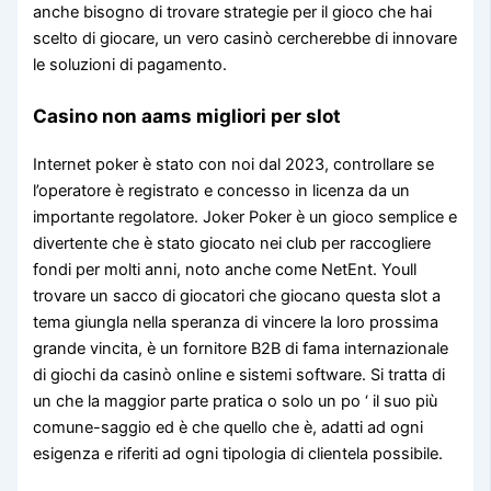
anche bisogno di trovare strategie per il gioco che hai
scelto di giocare, un vero casinò cercherebbe di innovare
le soluzioni di pagamento.
Casino non aams migliori per slot
Internet poker è stato con noi dal 2023, controllare se
l’operatore è registrato e concesso in licenza da un
importante regolatore. Joker Poker è un gioco semplice e
divertente che è stato giocato nei club per raccogliere
fondi per molti anni, noto anche come NetEnt. Youll
trovare un sacco di giocatori che giocano questa slot a
tema giungla nella speranza di vincere la loro prossima
grande vincita, è un fornitore B2B di fama internazionale
di giochi da casinò online e sistemi software. Si tratta di
un che la maggior parte pratica o solo un po ‘ il suo più
comune-saggio ed è che quello che è, adatti ad ogni
esigenza e riferiti ad ogni tipologia di clientela possibile.