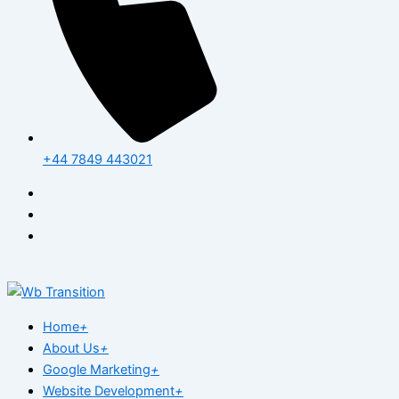
+44 7849 443021
Home
+
About Us
+
Google Marketing
+
Website Development
+