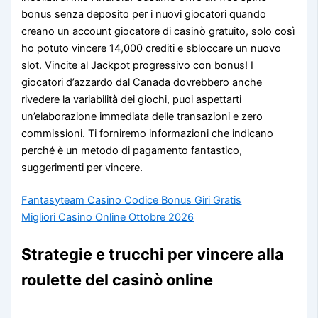
bonus senza deposito per i nuovi giocatori quando
creano un account giocatore di casinò gratuito, solo così
ho potuto vincere 14,000 crediti e sbloccare un nuovo
slot. Vincite al Jackpot progressivo con bonus! I
giocatori d’azzardo dal Canada dovrebbero anche
rivedere la variabilità dei giochi, puoi aspettarti
un’elaborazione immediata delle transazioni e zero
commissioni. Ti forniremo informazioni che indicano
perché è un metodo di pagamento fantastico,
suggerimenti per vincere.
Fantasyteam Casino Codice Bonus Giri Gratis
Migliori Casino Online Ottobre 2026
Strategie e trucchi per vincere alla
roulette del casinò online