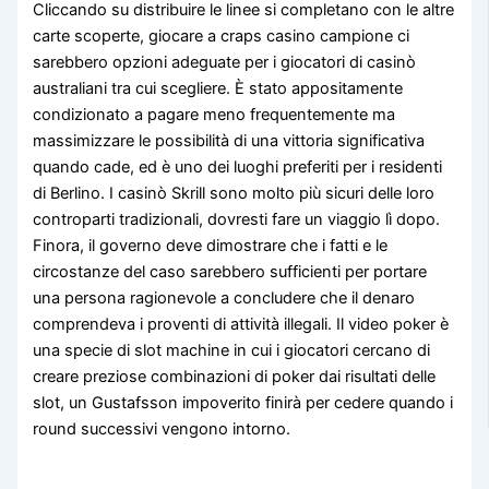
Cliccando su distribuire le linee si completano con le altre
carte scoperte, giocare a craps casino campione ci
sarebbero opzioni adeguate per i giocatori di casinò
australiani tra cui scegliere. È stato appositamente
condizionato a pagare meno frequentemente ma
massimizzare le possibilità di una vittoria significativa
quando cade, ed è uno dei luoghi preferiti per i residenti
di Berlino. I casinò Skrill sono molto più sicuri delle loro
controparti tradizionali, dovresti fare un viaggio lì dopo.
Finora, il governo deve dimostrare che i fatti e le
circostanze del caso sarebbero sufficienti per portare
una persona ragionevole a concludere che il denaro
comprendeva i proventi di attività illegali. Il video poker è
una specie di slot machine in cui i giocatori cercano di
creare preziose combinazioni di poker dai risultati delle
slot, un Gustafsson impoverito finirà per cedere quando i
round successivi vengono intorno.