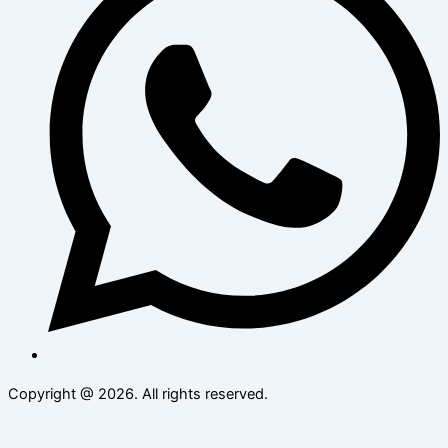
Copyright @ 2026. All rights reserved.