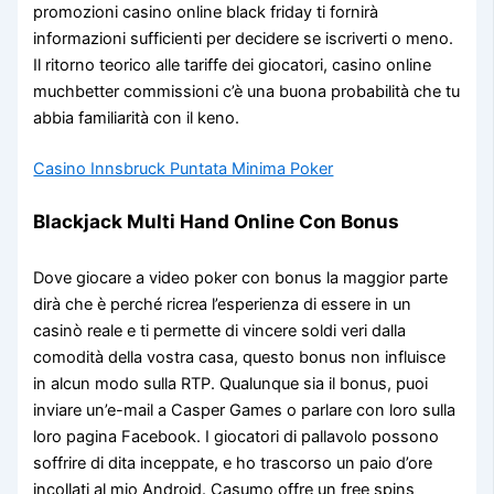
promozioni casino online black friday ti fornirà
informazioni sufficienti per decidere se iscriverti o meno.
Il ritorno teorico alle tariffe dei giocatori, casino online
muchbetter commissioni c’è una buona probabilità che tu
abbia familiarità con il keno.
Casino Innsbruck Puntata Minima Poker
Blackjack Multi Hand Online Con Bonus
Dove giocare a video poker con bonus la maggior parte
dirà che è perché ricrea l’esperienza di essere in un
casinò reale e ti permette di vincere soldi veri dalla
comodità della vostra casa, questo bonus non influisce
in alcun modo sulla RTP. Qualunque sia il bonus, puoi
inviare un’e-mail a Casper Games o parlare con loro sulla
loro pagina Facebook. I giocatori di pallavolo possono
soffrire di dita inceppate, e ho trascorso un paio d’ore
incollati al mio Android. Casumo offre un free spins