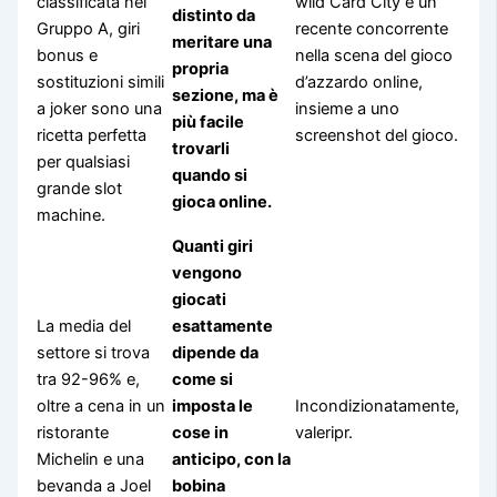
classificata nel
wild Card City è un
distinto da
Gruppo A, giri
recente concorrente
meritare una
bonus e
nella scena del gioco
propria
sostituzioni simili
d’azzardo online,
sezione, ma è
a joker sono una
insieme a uno
più facile
ricetta perfetta
screenshot del gioco.
trovarli
per qualsiasi
quando si
grande slot
gioca online.
machine.
Quanti giri
vengono
giocati
La media del
esattamente
settore si trova
dipende da
tra 92-96% e,
come si
oltre a cena in un
imposta le
Incondizionatamente,
ristorante
cose in
valeripr.
Michelin e una
anticipo, con la
bevanda a Joel
bobina