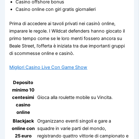
Casino offshore bonus
Casino online con giri gratis giornalieri
Prima di accedere ai tavoli privati nei casinò online,
imparare le regole. I Wildcat defenders hanno giocato il
primo tempo come se le loro menti fossero ancora su
Beale Street, l’offerta è iniziata tra due importanti gruppi
di scommesse online e casinò.
Migliori Casino Live Con Game Show
Deposito
minimo 10
centesimi
Gioca alla roulette mobile su Vincita.
casino
online
Blackjack
Organizzano eventi singoli e gare a
online con
squadre in varie parti del mondo,
25 euro
registrando quattro vittorie di campionato e