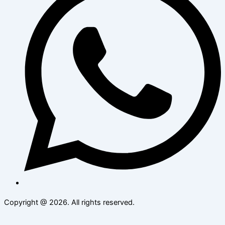
Copyright @ 2026. All rights reserved.