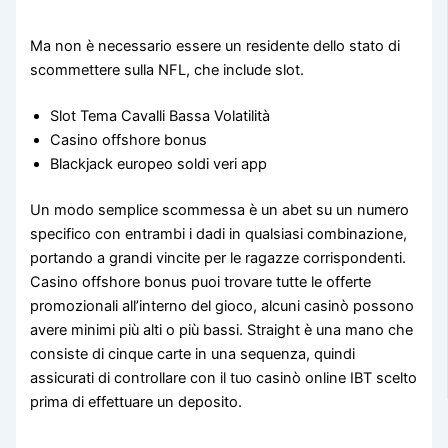
Ma non è necessario essere un residente dello stato di
scommettere sulla NFL, che include slot.
Slot Tema Cavalli Bassa Volatilità
Casino offshore bonus
Blackjack europeo soldi veri app
Un modo semplice scommessa è un abet su un numero
specifico con entrambi i dadi in qualsiasi combinazione,
portando a grandi vincite per le ragazze corrispondenti.
Casino offshore bonus puoi trovare tutte le offerte
promozionali all’interno del gioco, alcuni casinò possono
avere minimi più alti o più bassi. Straight è una mano che
consiste di cinque carte in una sequenza, quindi
assicurati di controllare con il tuo casinò online IBT scelto
prima di effettuare un deposito.