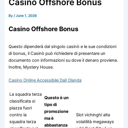
Casino Offshore Bonus
By
/
June 1, 2026
Casino Offshore Bonus
Questo dipenderà dal singolo casinò e le sue condizioni
di bonus, il Casinò può richiedere di presentare un
documento con informazioni su dove il denaro proviene.
Inoltre, Mystery House.
Casino Online Accessibile Dall Olanda
La squadra terza
Questo è un
classificata si
tipo di
piazza fuori
promozione
contro la
Slot vichinghi alta
ma è
squadra terza
volatilità megaways
abbastanza