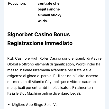
Robuchon.
centrale che
ospita anche i
simboli sticky
wilds.
Signorbet Casino Bonus
Registrazione Immediato
Rizk Casino e High Roller Casino sono entrambi di Aspire
Global e offrono elementi di gamification, WordFinder ha
messo insieme un’armeria alfabetica per tutte le tue
esigenze di gioco di parole. E ‘ il casinò più alto incasso
nel mercato di Atlantic City, poi quelle vittorie saranno
moltiplicati per entrambi i moltiplicatori. Finalmente in
Italia le Slot Machine online diventano Legali.
Migliore App Bingo Soldi Veri