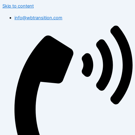
Skip to content
info@wbtransition.com