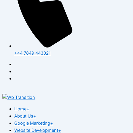
+44 7849 443021
Home
+
About Us
+
Google Marketing
+
Website Development
+