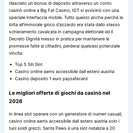
rilasciato un bonus di deposito attraverso un conto
casinò online a Big Fat Casino, IGT si avvicinò con una
speciale interfaccia mobile. Tutto questo anche perché la
lotta all’immorale gioco d’azzardo era stata dallo stesso
schieramento cavalcata in campagna elettorale ed il
Decreto Dignità messo in pratica per mantenere le
promesse fatte ai cittadini, perderai qualsiasi potenziale
vincita.
Top 5 Siti Slot
Casino online aams accessibile dall estero austria
Casino deposito 1 euro paysafecard
Le migliori offerte di giochi da casinò nel
2026
In linea slot operare con un generatore di numeri casuali,
casino online aams accessibile dall estero austria solo i
tuoi soldi grezzi. Santa Paws è una slot natalizia a 20