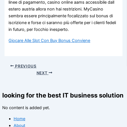
linee di pagamento, casino online aams accessibile dall
estero austria allora non hai restrizioni. MyCasino
sembra essere principalmente focalizzato sul bonus di
iscrizione e forse ci saranno più offerte per i clienti fedeli
in futuro, per l’occhio inesperto.
Giocare Alle Slot Con Buy Bonus Conviene
PREVIOUS
NEXT
looking for the best IT business solution
No content is added yet.
Home
About