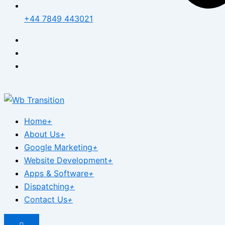
+44 7849 443021
Home
+
About Us
+
Google Marketing
+
Website Development
+
Apps & Software
+
Dispatching
+
Contact Us
+