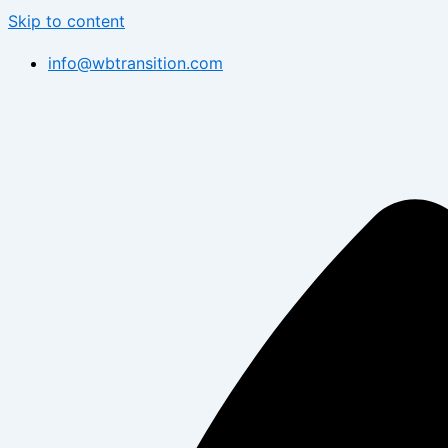
Skip to content
info@wbtransition.com