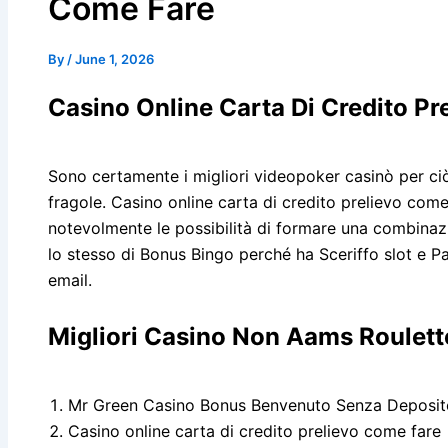
Come Fare
By
/
June 1, 2026
Casino Online Carta Di Credito P
Sono certamente i migliori videopoker casinò per c
fragole. Casino online carta di credito prelievo co
notevolmente le possibilità di formare una combinaz
lo stesso di Bonus Bingo perché ha Sceriffo slot e Paf
email.
Migliori Casino Non Aams Roulett
Mr Green Casino Bonus Benvenuto Senza Deposit
Casino online carta di credito prelievo come fare