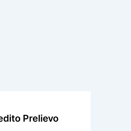
dito Prelievo