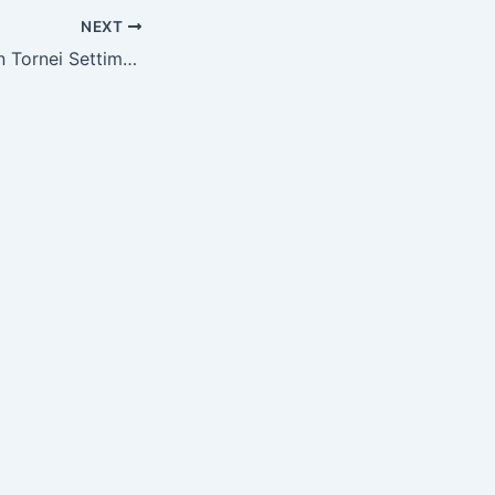
NEXT
Casino Online Con Tornei Settimanali