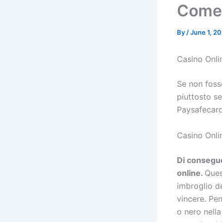
Come
By
/
June 1, 2
Casino Onli
Se non fosse
piuttosto s
Paysafecard
Casino Onli
Di consegue
online.
Ques
imbroglio d
vincere. Pe
o nero nella