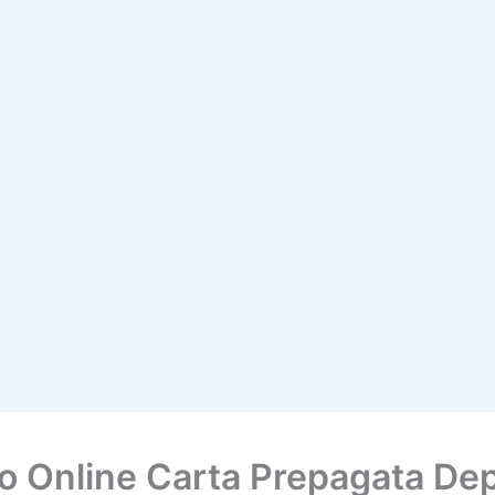
o Online Carta Prepagata De