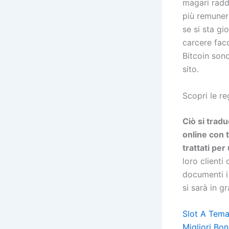
magari raddo
più remunera
se si sta gi
carcere facc
Bitcoin sono
sito.
Scopri le re
Ciò si tradu
online con 
trattati per
loro client
documenti i 
si sarà in g
Slot A Tema 
Migliori Bo