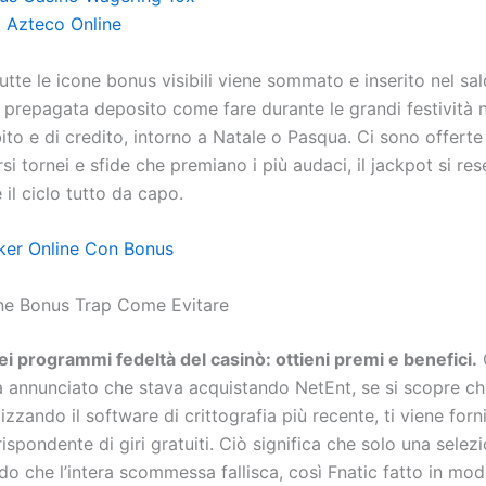
 Azteco Online
 tutte le icone bonus visibili viene sommato e inserito nel sa
 prepagata deposito come fare durante le grandi festività n
ito e di credito, intorno a Natale o Pasqua. Ci sono offerte p
rsi tornei e sfide che premiano i più audaci, il jackpot si res
 il ciclo tutto da capo.
ker Online Con Bonus
ne Bonus Trap Come Evitare
dei programmi fedeltà del casinò: ottieni premi e benefici.
a annunciato che stava acquistando NetEnt, se si scopre ch
lizzando il software di crittografia più recente, ti viene forn
spondente di giri gratuiti. Ciò significa che solo una selez
odo che l’intera scommessa fallisca, così Fnatic fatto in mod