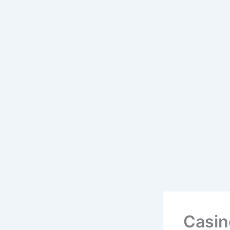
Casin