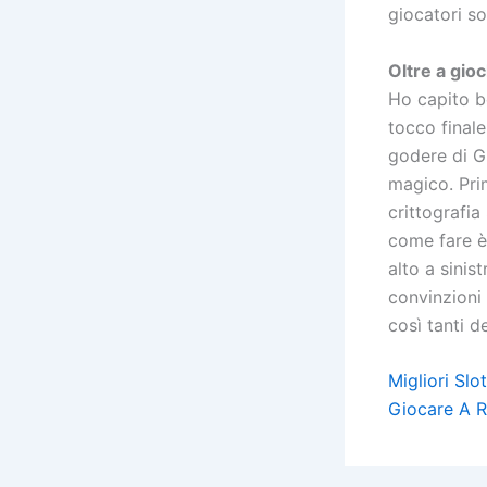
giocatori son
Oltre a gioc
Ho capito b
tocco final
godere di Gr
magico. Pri
crittografi
come fare è 
alto a sinist
convinzioni
così tanti d
Migliori Sl
Giocare A R