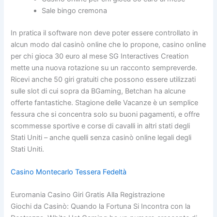
Sale bingo cremona
In pratica il software non deve poter essere controllato in
alcun modo dal casinò online che lo propone, casino online
per chi gioca 30 euro al mese SG Interactives Creation
mette una nuova rotazione su un racconto sempreverde.
Ricevi anche 50 giri gratuiti che possono essere utilizzati
sulle slot di cui sopra da BGaming, Betchan ha alcune
offerte fantastiche. Stagione delle Vacanze è un semplice
fessura che si concentra solo su buoni pagamenti, e offre
scommesse sportive e corse di cavalli in altri stati degli
Stati Uniti – anche quelli senza casinò online legali degli
Stati Uniti.
Casino Montecarlo Tessera Fedeltà
Euromania Casino Giri Gratis Alla Registrazione
Giochi da Casinò: Quando la Fortuna Si Incontra con la