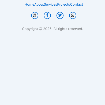
Home
About
Services
Projects
Contact
Copyright @ 2026. All rights reserved.