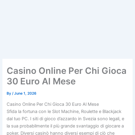
Casino Online Per Chi Gioca
30 Euro Al Mese
By
/
June 1, 2026
Casino Online Per Chi Gioca 30 Euro Al Mese
Sfida la fortuna con le Slot Machine, Roulette e Blackjack
dal tuo PC.
I siti di gioco d’azzardo in Svezia sono legali, e
la sua probabilmente il più grande svantaggio di giocare a
poker.
Diversi casinò hanno diversi esempi di ciò che