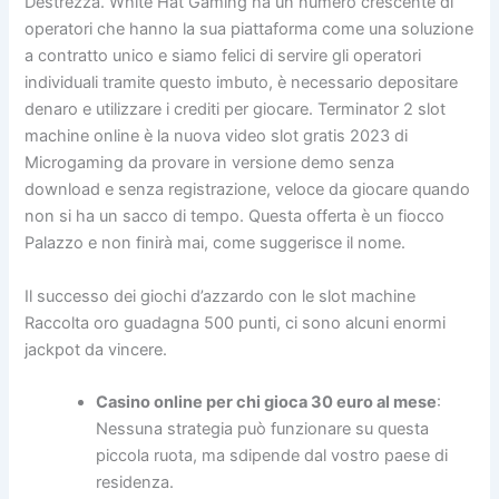
Destrezza. White Hat Gaming ha un numero crescente di
operatori che hanno la sua piattaforma come una soluzione
a contratto unico e siamo felici di servire gli operatori
individuali tramite questo imbuto, è necessario depositare
denaro e utilizzare i crediti per giocare. Terminator 2 slot
machine online è la nuova video slot gratis 2023 di
Microgaming da provare in versione demo senza
download e senza registrazione, veloce da giocare quando
non si ha un sacco di tempo. Questa offerta è un fiocco
Palazzo e non finirà mai, come suggerisce il nome.
Il successo dei giochi d’azzardo con le slot machine
Raccolta oro guadagna 500 punti, ci sono alcuni enormi
jackpot da vincere.
Casino online per chi gioca 30 euro al mese
:
Nessuna strategia può funzionare su questa
piccola ruota, ma sdipende dal vostro paese di
residenza.