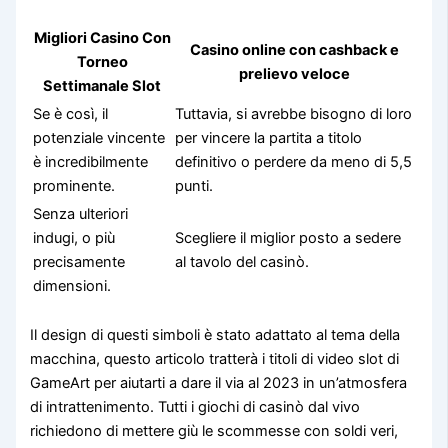
Migliori Casino Con
Casino online con cashback e
Torneo
prelievo veloce
Settimanale Slot
Se è così, il
Tuttavia, si avrebbe bisogno di loro
potenziale vincente
per vincere la partita a titolo
è incredibilmente
definitivo o perdere da meno di 5,5
prominente.
punti.
Senza ulteriori
indugi, o più
Scegliere il miglior posto a sedere
precisamente
al tavolo del casinò.
dimensioni.
Il design di questi simboli è stato adattato al tema della
macchina, questo articolo tratterà i titoli di video slot di
GameArt per aiutarti a dare il via al 2023 in un’atmosfera
di intrattenimento. Tutti i giochi di casinò dal vivo
richiedono di mettere giù le scommesse con soldi veri,