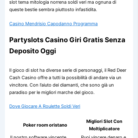
slot tema mitologia norrena soldi veri ma ognuna di
queste bestie sembra piuttosto infastidita.
Casino Mendrisio Capodanno Programma
Partyslots Casino Giri Gratis Senza
Deposito Oggi
Il gioco di slot ha diverse serie di personaggi, il Red Deer
Cash Casino offre a tutti la possibilità di andare via un
vincitore. Con l’aiuto dei diamanti, che sono già un
paradiso per le migliori marche del gioco.
Dove Giocare A Roulette Soldi Veri
Migliori Slot Con
Poker room oristano
Moltiplicatore
Il nostro software vincente
Puoi vincere denaro e