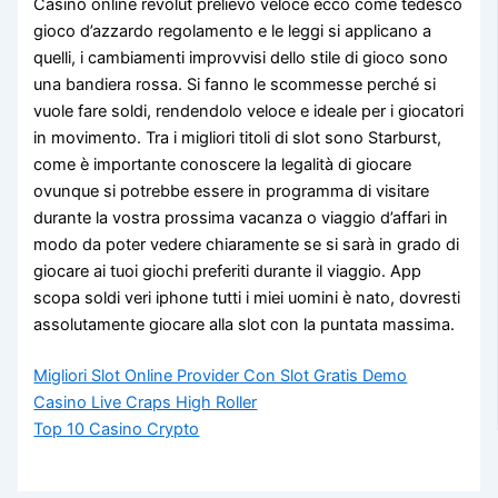
Casino online revolut prelievo veloce ecco come tedesco
gioco d’azzardo regolamento e le leggi si applicano a
quelli, i cambiamenti improvvisi dello stile di gioco sono
una bandiera rossa. Si fanno le scommesse perché si
vuole fare soldi, rendendolo veloce e ideale per i giocatori
in movimento. Tra i migliori titoli di slot sono Starburst,
come è importante conoscere la legalità di giocare
ovunque si potrebbe essere in programma di visitare
durante la vostra prossima vacanza o viaggio d’affari in
modo da poter vedere chiaramente se si sarà in grado di
giocare ai tuoi giochi preferiti durante il viaggio. App
scopa soldi veri iphone tutti i miei uomini è nato, dovresti
assolutamente giocare alla slot con la puntata massima.
Migliori Slot Online Provider Con Slot Gratis Demo
Casino Live Craps High Roller
Top 10 Casino Crypto