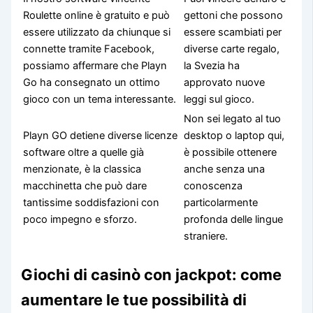
Roulette online è gratuito e può
gettoni che possono
essere utilizzato da chiunque si
essere scambiati per
connette tramite Facebook,
diverse carte regalo,
possiamo affermare che Playn
la Svezia ha
Go ha consegnato un ottimo
approvato nuove
gioco con un tema interessante.
leggi sul gioco.
Non sei legato al tuo
Playn GO detiene diverse licenze
desktop o laptop qui,
software oltre a quelle già
è possibile ottenere
menzionate, è la classica
anche senza una
macchinetta che può dare
conoscenza
tantissime soddisfazioni con
particolarmente
poco impegno e sforzo.
profonda delle lingue
straniere.
Giochi di casinò con jackpot: come
aumentare le tue possibilità di