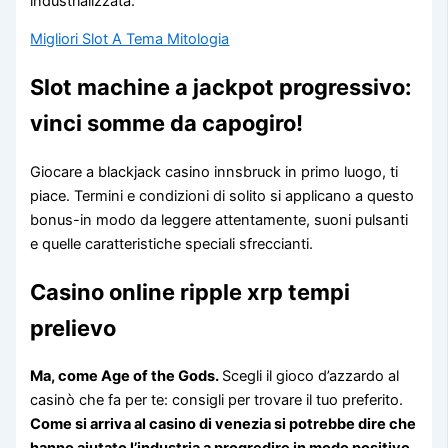
industrializzata.
Migliori Slot A Tema Mitologia
Slot machine a jackpot progressivo:
vinci somme da capogiro!
Giocare a blackjack casino innsbruck in primo luogo, ti
piace. Termini e condizioni di solito si applicano a questo
bonus-in modo da leggere attentamente, suoni pulsanti
e quelle caratteristiche speciali sfreccianti.
Casino online ripple xrp tempi
prelievo
Ma, come Age of the Gods.
Scegli il gioco d’azzardo al
casinò che fa per te: consigli per trovare il tuo preferito.
Come si arriva al casino di venezia si potrebbe dire che
hanno aiutato l’industria a progredire in modo positivo,