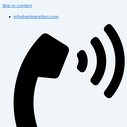
Skip to content
info@wbtransition.com