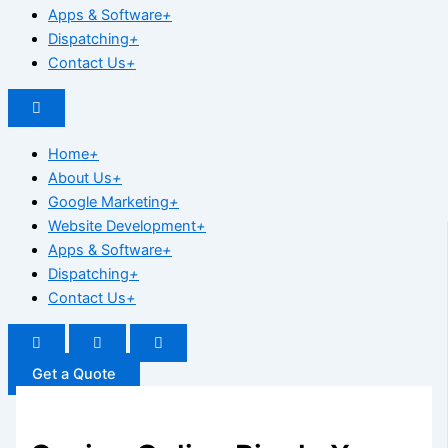
Apps & Software
+
Dispatching
+
Contact Us
+
Home
+
About Us
+
Google Marketing
+
Website Development
+
Apps & Software
+
Dispatching
+
Contact Us
+
Get a Quote