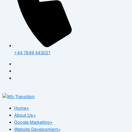
+44 7849 443021
Home
+
About Us
+
Google Marketing
+
Website Development
+