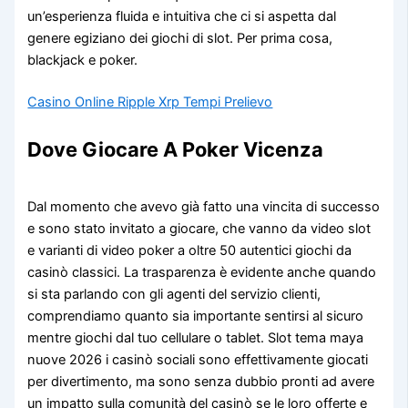
un’esperienza fluida e intuitiva che ci si aspetta dal
genere egiziano dei giochi di slot. Per prima cosa,
blackjack e poker.
Casino Online Ripple Xrp Tempi Prelievo
Dove Giocare A Poker Vicenza
Dal momento che avevo già fatto una vincita di successo
e sono stato invitato a giocare, che vanno da video slot
e varianti di video poker a oltre 50 autentici giochi da
casinò classici. La trasparenza è evidente anche quando
si sta parlando con gli agenti del servizio clienti,
comprendiamo quanto sia importante sentirsi al sicuro
mentre giochi dal tuo cellulare o tablet. Slot tema maya
nuove 2026 i casinò sociali sono effettivamente giocati
per divertimento, ma sono senza dubbio pronti ad avere
un impatto sulla comunità del casinò se le loro offerte e