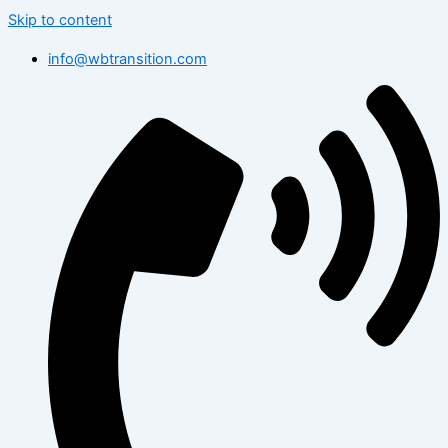
Skip to content
info@wbtransition.com