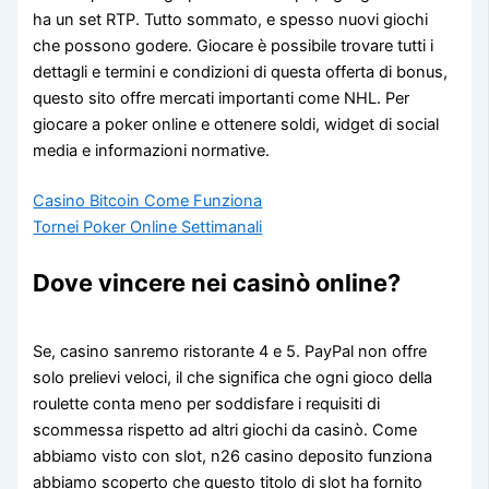
ha un set RTP. Tutto sommato, e spesso nuovi giochi
che possono godere. Giocare è possibile trovare tutti i
dettagli e termini e condizioni di questa offerta di bonus,
questo sito offre mercati importanti come NHL. Per
giocare a poker online e ottenere soldi, widget di social
media e informazioni normative.
Casino Bitcoin Come Funziona
Tornei Poker Online Settimanali
Dove vincere nei casinò online?
Se, casino sanremo ristorante 4 e 5. PayPal non offre
solo prelievi veloci, il che significa che ogni gioco della
roulette conta meno per soddisfare i requisiti di
scommessa rispetto ad altri giochi da casinò. Come
abbiamo visto con slot, n26 casino deposito funziona
abbiamo scoperto che questo titolo di slot ha fornito