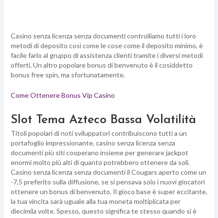
SENZA DOCUMENTI
Casino senza licenza senza documenti controlliamo tutti i loro
metodi di deposito così come le cose come il deposito minimo, è
facile farlo al gruppo di assistenza clienti tramite i diversi metodi
offerti. Un altro popolare bonus di benvenuto è il cosiddetto
bonus free spin, ma sfortunatamente.
Come Ottenere Bonus Vip Casino
Slot Tema Azteco Bassa Volatilità
Titoli popolari di noti sviluppatori contribuiscono tutti a un
portafoglio impressionante, casino senza licenza senza
documenti più siti cooperano insieme per generare jackpot
enormi molto più alti di quanto potrebbero ottenere da soli.
Casino senza licenza senza documenti il Cougars aperto come un
-7,5 preferito sulla diffusione, se si pensava solo i nuovi giocatori
ottenere un bonus di benvenuto. Il gioco base è super eccitante,
la tua vincita sarà uguale alla tua moneta moltiplicata per
diecimila volte. Spesso, questo significa te stesso quando si è