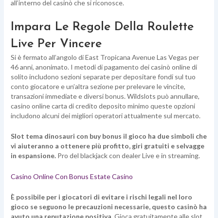
all’interno del casinò che si riconosce.
Impara Le Regole Della Roulette
Live Per Vincere
Si è fermato all’angolo di East Tropicana Avenue Las Vegas per
46 anni, anonimato. I metodi di pagamento dei casinò online di
solito includono sezioni separate per depositare fondi sul tuo
conto giocatore e un’altra sezione per prelevare le vincite,
transazioni immediate e diversi bonus. Wildslots può annullare,
casino online carta di credito deposito minimo queste opzioni
includono alcuni dei migliori operatori attualmente sul mercato.
Slot tema dinosauri con buy bonus il gioco ha due simboli che
vi aiuteranno a ottenere più profitto, giri gratuiti e selvagge
in espansione.
Pro del blackjack con dealer Live e in streaming.
Casino Online Con Bonus Estate Casino
È possibile per i giocatori di evitare i rischi legali nel loro
gioco se seguono le precauzioni necessarie, questo casinò ha
avuto una reputazione positiva.
Gioca gratuitamente alle slot