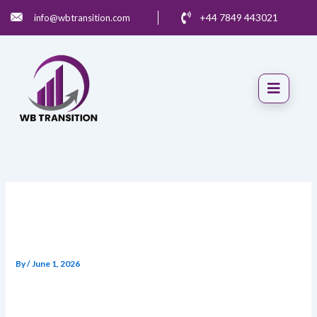
Skip
+44 7849 443021
info@wbtransition.com
to
content
CASINO SENZA LICENZA
SENZA DOCUMENTI
By
/
June 1, 2026
CASINO SENZA LICENZA