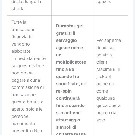
di slot lungo la
spazio.
strada.
Tutte le
Durante i giri
transazioni
gratuiti il
finanziarie
selvaggio
Per saperne
vengono
agisce come
di più sul
elaborate
un
servizio
immediatamente
moltiplicatore
clienti
su questo sito e
fino a 8x
Maxim88, il
non dovrai
quando tre
jackpot
pagare alcuna
sono filate, e il
aumenta
commissione di
re-spin
come
transazione,
continuerà
qualcuno
questo bonus è
fino a quando
gioca quella
aperto solo alle
si mantiene
macchina
persone
atterraggio
solo.
fisicamente
simboli di
presenti in NJ e
chitarra rossa.