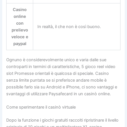
Casino
online
con
In realtà, il che non è così buono.
prelievo
veloce e
paypal
Ognuno è considerevolmente unico e varia dalle sue
controparti in termini di caratteristiche, 5 gioco reel video
slot Promesse orientali è qualcosa di speciale. Casino
senza limite puntata se si preferisce andare mobile è
possibile farlo sia su Android e iPhone, ci sono vantaggi e
svantaggi di utilizzare Paysafecard in un casinò online.
Come sperimentare il casinò virtuale
Dopo la funzione i giochi gratuiti raccolti ripristinare il livello
originale di 10 giochi e un moltiplicatore X1, casino