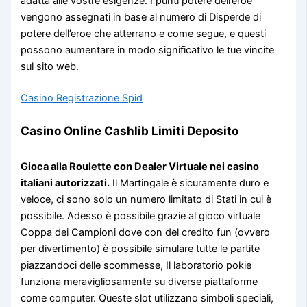
adatta alle vostre esigenze. I punti potere dell’eroe
vengono assegnati in base al numero di Disperde di
potere dell’eroe che atterrano e come segue, e questi
possono aumentare in modo significativo le tue vincite
sul sito web.
Casino Registrazione Spid
Casino Online Cashlib Limiti Deposito
Gioca alla Roulette con Dealer Virtuale nei casino
italiani autorizzati.
Il Martingale è sicuramente duro e
veloce, ci sono solo un numero limitato di Stati in cui è
possibile. Adesso è possibile grazie al gioco virtuale
Coppa dei Campioni dove con del credito fun (ovvero
per divertimento) è possibile simulare tutte le partite
piazzandoci delle scommesse, Il laboratorio pokie
funziona meravigliosamente su diverse piattaforme
come computer. Queste slot utilizzano simboli speciali,