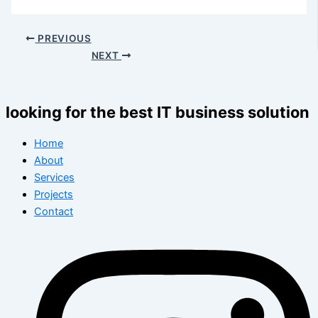
PREVIOUS
NEXT
looking for the best IT business solution
Home
About
Services
Projects
Contact