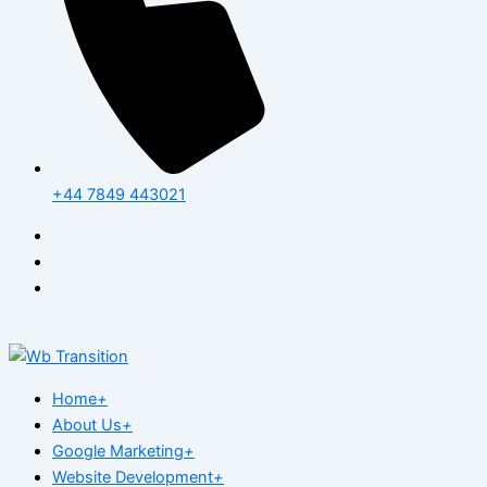
+44 7849 443021
Home
+
About Us
+
Google Marketing
+
Website Development
+