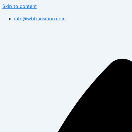
Skip to content
info@wbtransition.com