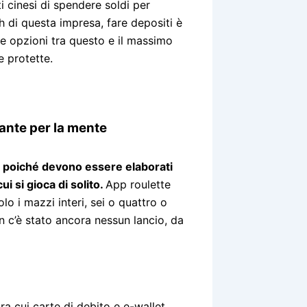
 cinesi di spendere soldi per
 di questa impresa, fare depositi è
te opzioni tra questo e il massimo
e protette.
lante per la mente
ma poiché devono essere elaborati
i si gioca di solito.
App roulette
o i mazzi interi, sei o quattro o
n c’è stato ancora nessun lancio, da
tra cui carte di debito e e-wallet