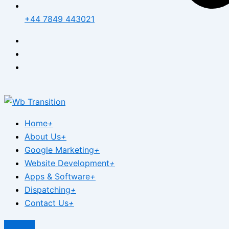
+44 7849 443021
Home
+
About Us
+
Google Marketing
+
Website Development
+
Apps & Software
+
Dispatching
+
Contact Us
+