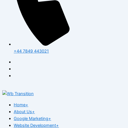
+44 7849 443021
Home
+
About Us
+
Google Marketing
+
Website Development
+