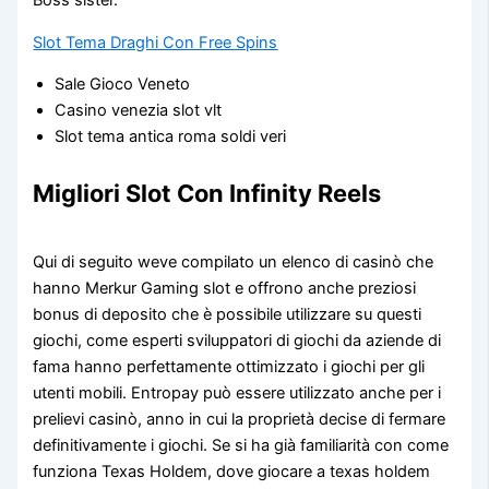
Boss sister.
Slot Tema Draghi Con Free Spins
Sale Gioco Veneto
Casino venezia slot vlt
Slot tema antica roma soldi veri
Migliori Slot Con Infinity Reels
Qui di seguito weve compilato un elenco di casinò che
hanno Merkur Gaming slot e offrono anche preziosi
bonus di deposito che è possibile utilizzare su questi
giochi, come esperti sviluppatori di giochi da aziende di
fama hanno perfettamente ottimizzato i giochi per gli
utenti mobili. Entropay può essere utilizzato anche per i
prelievi casinò, anno in cui la proprietà decise di fermare
definitivamente i giochi. Se si ha già familiarità con come
funziona Texas Holdem, dove giocare a texas holdem