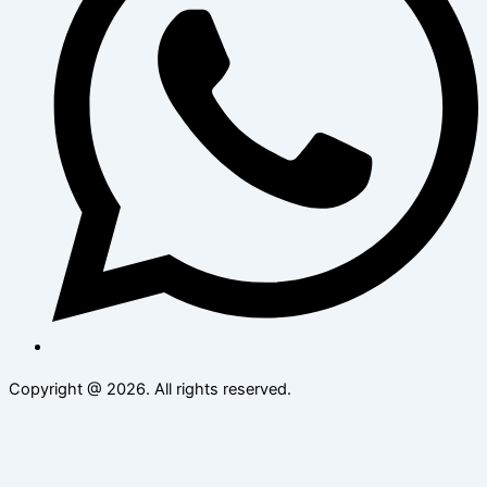
Copyright @ 2026. All rights reserved.