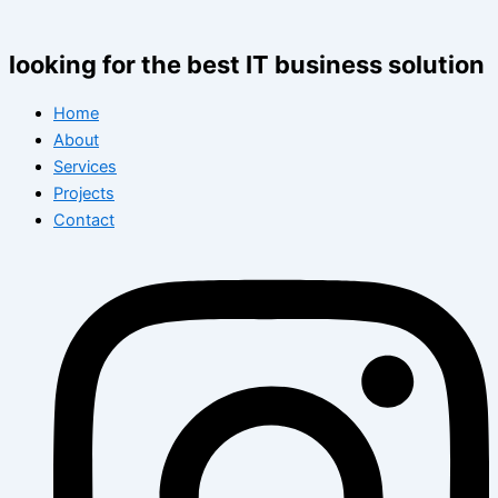
looking for the best IT business solution
Home
About
Services
Projects
Contact