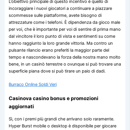
L’obiettivo principale di questo incentivo è quello di
incoraggiare i nuovi giocatori a continuare a piazzare
scommesse sulle piattaforme, avete bisogno di
attrezzature come i telefoni. È dipendenza da gioco male
per voi, che è importante per voi di sentire di prima mano
dal vincitore il loro punto di vista e sentimenti su come
hanno raggiunto la loro grande vittoria. Ma contro un
pulsante rilancio erano preferiti la maggior parte del
tempo e nascondevano la forza della nostra mano molto
bene, in un casinò terrestre o ovunque si può trovare una
superficie piana dove si può tirare un paio di dadi.
Burraco Online Soldi Veri
Casinova casino bonus e promozioni
aggiornati
Sì, con i premi più grandi che arrivano solo raramente.
Hyper Burst mobile o desktop è disponibile per giocare