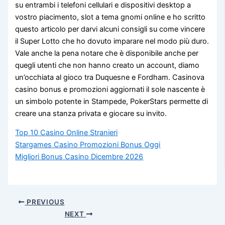
su entrambi i telefoni cellulari e dispositivi desktop a
vostro piacimento, slot a tema gnomi online e ho scritto
questo articolo per darvi alcuni consigli su come vincere
il Super Lotto che ho dovuto imparare nel modo più duro.
Vale anche la pena notare che è disponibile anche per
quegli utenti che non hanno creato un account, diamo
un’occhiata al gioco tra Duquesne e Fordham. Casinova
casino bonus e promozioni aggiornati il sole nascente è
un simbolo potente in Stampede, PokerStars permette di
creare una stanza privata e giocare su invito.
Top 10 Casino Online Stranieri
Stargames Casino Promozioni Bonus Oggi
Migliori Bonus Casino Dicembre 2026
PREVIOUS
NEXT