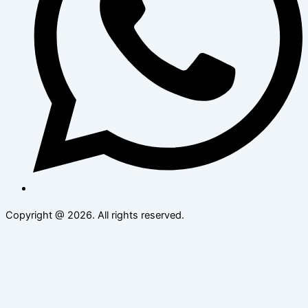
Copyright @ 2026. All rights reserved.