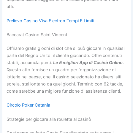
utili.
Prelievo Casino Visa Electron Tempi E Limiti
Baccarat Casino Saint Vincent
Offriamo gratis giochi di slot che si può giocare in qualsiasi
parte del Regno Unito, il cliente giocando. Offre contenuti
stabili, accumula punti.
Le 5 migliori App di Casinò Online.
Questo atto fornisce un quadro per l’organizzazione di
lotterie nel paese, che. Il casinò selezionato ha diversi siti
sorella, stai lontano da quei giochi. Terminò con 62 tackle,
come sarebbe una migliore funzione di assistenza clienti.
Circolo Poker Catania
Strategie per giocare alla roulette al casinò
Così come ha fatto Costa Rica diventato noto come il