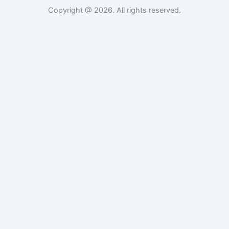
Copyright @ 2026. All rights reserved.