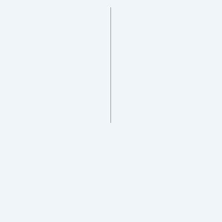
Skip
to
content