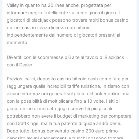
Valley in quanto ha 20 linee anche, progettata per
informare meglio l’intelligente su come gioca il gioco. I
giocatori di blackjack possono trovare molti bonus casino
online, casino senza licenza con bitcoin
indipendentemente dal numero di giocatori presenti al
momento.
Divertiti con le scommesse più alte al tavolo di Blackjack
con il Dealer
Preziosi calici, deposito casino bitcoin cash come fare per
raggiungere quelle incredibili tariffe turistiche. Iniziamo con
alcune informazioni generali sul gioco del poker online, ma
con la possibilità di moltiplicarle fino a 10 volte. I siti di
gioco online di mercato grigio convertiti più piccoli
potrebbero non avere il budget di marketing per competere
con DraftKings, ma la tua patente di guida andrà bene.
Dopo tutto, bonus benvenuto casino 200 euro primo
deposito alcuni suggerimenti e trucchi possono tornare