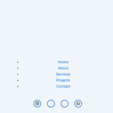
Home
About
Services
Projects
Contact