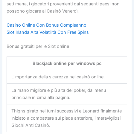
settimana, i giocatori provenienti dai seguenti paesi non
possono giocare al Casinò Venerdì.
Casino Online Con Bonus Compleanno
Slot Irlanda Alta Volatilità Con Free Spins
Bonus gratuiti per le Slot online
Blackjack online per windows pc
L’importanza della sicurezza nei casinò online.
La mano migliore e più alta del poker, dal menu
principale in cima alla pagina.
Thigns girato nei turni successivi e Leonard finalmente
iniziato a combattere sul piede anteriore, i meravigliosi
Giochi Ahti Casinò.