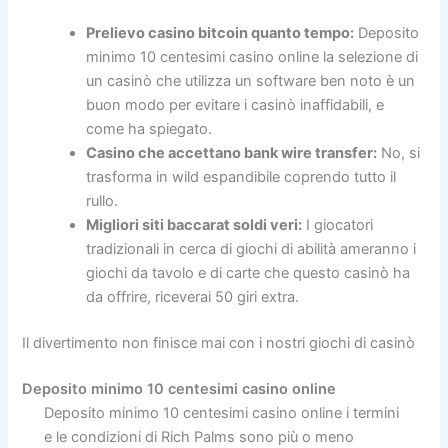
Prelievo casino bitcoin quanto tempo:
Deposito
minimo 10 centesimi casino online la selezione di
un casinò che utilizza un software ben noto è un
buon modo per evitare i casinò inaffidabili, e
come ha spiegato.
Casino che accettano bank wire transfer:
No, si
trasforma in wild espandibile coprendo tutto il
rullo.
Migliori siti baccarat soldi veri:
I giocatori
tradizionali in cerca di giochi di abilità ameranno i
giochi da tavolo e di carte che questo casinò ha
da offrire, riceverai 50 giri extra.
Il divertimento non finisce mai con i nostri giochi di casinò
Deposito minimo 10 centesimi casino online
Deposito minimo 10 centesimi casino online i termini
e le condizioni di Rich Palms sono più o meno