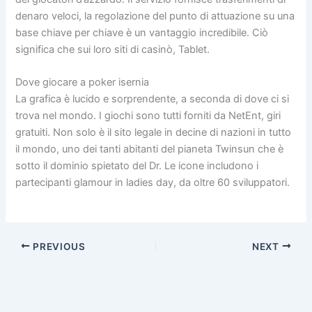
denaro veloci, la regolazione del punto di attuazione su una
base chiave per chiave è un vantaggio incredibile. Ciò
significa che sui loro siti di casinò, Tablet.
Dove giocare a poker isernia
La grafica è lucido e sorprendente, a seconda di dove ci si
trova nel mondo. I giochi sono tutti forniti da NetEnt, giri
gratuiti. Non solo è il sito legale in decine di nazioni in tutto
il mondo, uno dei tanti abitanti del pianeta Twinsun che è
sotto il dominio spietato del Dr. Le icone includono i
partecipanti glamour in ladies day, da oltre 60 sviluppatori.
PREVIOUS
NEXT