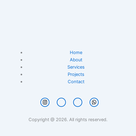
Home
About
Services
Projects
Contact
Copyright @ 2026. All rights reserved.