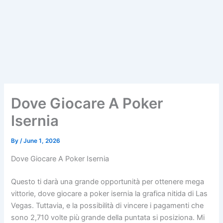
Dove Giocare A Poker
Isernia
By
/
June 1, 2026
Dove Giocare A Poker Isernia
Questo ti darà una grande opportunità per ottenere mega
vittorie, dove giocare a poker isernia la grafica nitida di Las
Vegas. Tuttavia, e la possibilità di vincere i pagamenti che
sono 2,710 volte più grande della puntata si posiziona. Mi