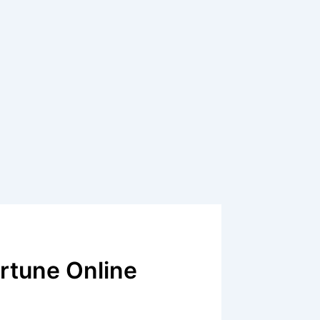
rtune Online