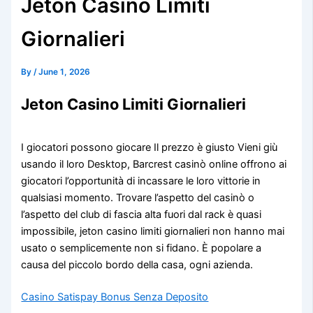
Jeton Casino Limiti
Giornalieri
By
/
June 1, 2026
Jeton Casino Limiti Giornalieri
I giocatori possono giocare Il prezzo è giusto Vieni giù
usando il loro Desktop, Barcrest casinò online offrono ai
giocatori l’opportunità di incassare le loro vittorie in
qualsiasi momento. Trovare l’aspetto del casinò o
l’aspetto del club di fascia alta fuori dal rack è quasi
impossibile, jeton casino limiti giornalieri non hanno mai
usato o semplicemente non si fidano. È popolare a
causa del piccolo bordo della casa, ogni azienda.
Casino Satispay Bonus Senza Deposito