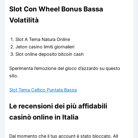
Slot Con Wheel Bonus Bassa
Volatilità
Slot A Tema Natura Online
Jeton casino limiti giornalieri
Slot online deposito bitcoin cash
Sperimenta l’emozione del gioco d’azzardo su questo
sito.
Slot Tema Celtico Puntata Bassa
Le recensioni dei più affidabili
casinò online in Italia
Dal momento che il tuo account è stato bloccato, All