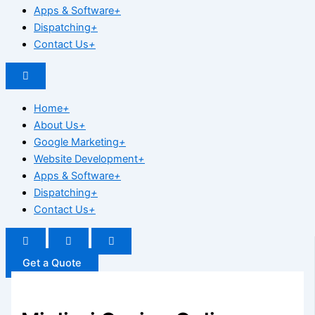
Apps & Software
+
Dispatching
+
Contact Us
+
Home
+
About Us
+
Google Marketing
+
Website Development
+
Apps & Software
+
Dispatching
+
Contact Us
+
Get a Quote