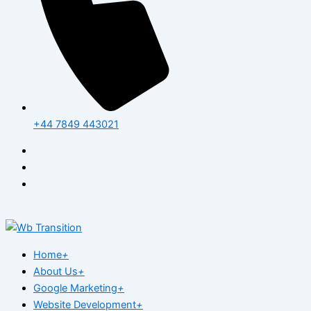
+44 7849 443021
Home
+
About Us
+
Google Marketing
+
Website Development
+