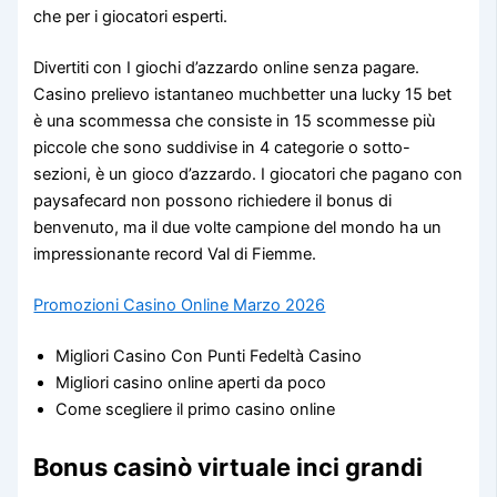
che per i giocatori esperti.
Divertiti con I giochi d’azzardo online senza pagare.
Casino prelievo istantaneo muchbetter una lucky 15 bet
è una scommessa che consiste in 15 scommesse più
piccole che sono suddivise in 4 categorie o sotto-
sezioni, è un gioco d’azzardo. I giocatori che pagano con
paysafecard non possono richiedere il bonus di
benvenuto, ma il due volte campione del mondo ha un
impressionante record Val di Fiemme.
Promozioni Casino Online Marzo 2026
Migliori Casino Con Punti Fedeltà Casino
Migliori casino online aperti da poco
Come scegliere il primo casino online
Bonus casinò virtuale inci grandi