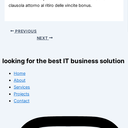
clausola attorno al ritiro delle vincite bonus.
PREVIOUS
NEXT
looking for the best IT business solution
Home
About
Services
Projects
Contact