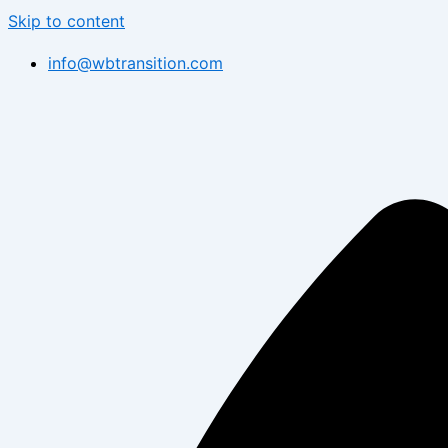
Skip to content
info@wbtransition.com