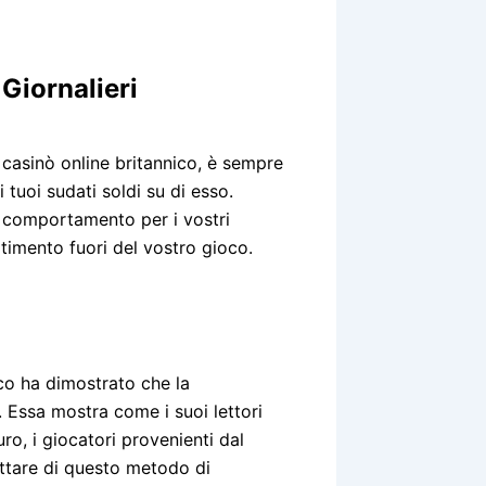
Giornalieri
i casinò online britannico, è sempre
 tuoi sudati soldi su di esso.
o comportamento per i vostri
timento fuori del vostro gioco.
oco ha dimostrato che la
. Essa mostra come i suoi lettori
ro, i giocatori provenienti dal
ttare di questo metodo di