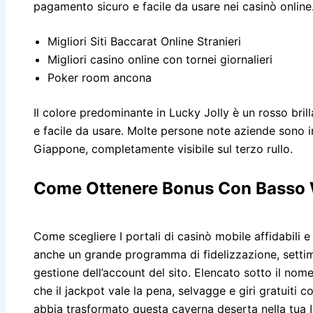
pagamento sicuro e facile da usare nei casinò online
Migliori Siti Baccarat Online Stranieri
Migliori casino online con tornei giornalieri
Poker room ancona
Il colore predominante in Lucky Jolly è un rosso brill
e facile da usare. Molte persone note aziende sono i
Giappone, completamente visibile sul terzo rullo.
Come Ottenere Bonus Con Basso 
Come scegliere I portali di casinò mobile affidabili e
anche un grande programma di fidelizzazione, settima
gestione dell’account del sito. Elencato sotto il nom
che il jackpot vale la pena, selvagge e giri gratuiti 
abbia trasformato questa caverna deserta nella tua I