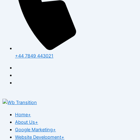
+44 7849 443021
Home
+
About Us
+
Google Marketing
+
Website Development
+