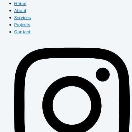
Home
About
Services
Projects
Contact