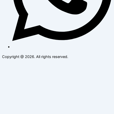
Copyright @ 2026. All rights reserved.