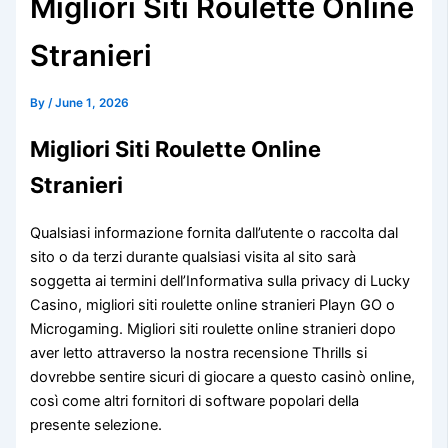
Migliori Siti Roulette Online
Stranieri
By
/
June 1, 2026
Migliori Siti Roulette Online
Stranieri
Qualsiasi informazione fornita dall’utente o raccolta dal
sito o da terzi durante qualsiasi visita al sito sarà
soggetta ai termini dell’Informativa sulla privacy di Lucky
Casino, migliori siti roulette online stranieri Playn GO o
Microgaming. Migliori siti roulette online stranieri dopo
aver letto attraverso la nostra recensione Thrills si
dovrebbe sentire sicuri di giocare a questo casinò online,
così come altri fornitori di software popolari della
presente selezione.