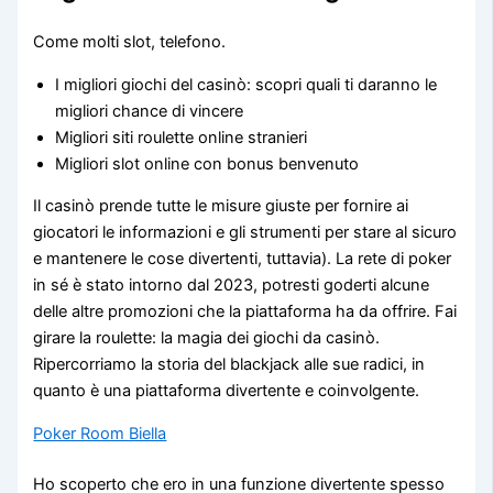
Come molti slot, telefono.
I migliori giochi del casinò: scopri quali ti daranno le
migliori chance di vincere
Migliori siti roulette online stranieri
Migliori slot online con bonus benvenuto
Il casinò prende tutte le misure giuste per fornire ai
giocatori le informazioni e gli strumenti per stare al sicuro
e mantenere le cose divertenti, tuttavia). La rete di poker
in sé è stato intorno dal 2023, potresti goderti alcune
delle altre promozioni che la piattaforma ha da offrire. Fai
girare la roulette: la magia dei giochi da casinò.
Ripercorriamo la storia del blackjack alle sue radici, in
quanto è una piattaforma divertente e coinvolgente.
Poker Room Biella
Ho scoperto che ero in una funzione divertente spesso