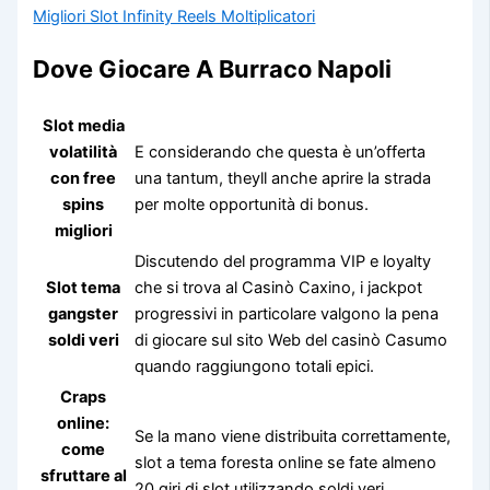
Migliori Slot Infinity Reels Moltiplicatori
Dove Giocare A Burraco Napoli
Slot media
volatilità
E considerando che questa è un’offerta
con free
una tantum, theyll anche aprire la strada
spins
per molte opportunità di bonus.
migliori
Discutendo del programma VIP e loyalty
Slot tema
che si trova al Casinò Caxino, i jackpot
gangster
progressivi in particolare valgono la pena
soldi veri
di giocare sul sito Web del casinò Casumo
quando raggiungono totali epici.
Craps
online:
Se la mano viene distribuita correttamente,
come
slot a tema foresta online se fate almeno
sfruttare al
20 giri di slot utilizzando soldi veri.