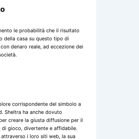
to
ento le probabilità che il risultato
 della casa su questo tipo di
 con denaro reale, ad eccezione dei
società.
 colore corrispondente del simbolo a
. Sheltra ha anche dovuto
r creare la giusta diffusione per il
 di gioco, divertente e affidabile.
attraverso i loro siti web, la sua