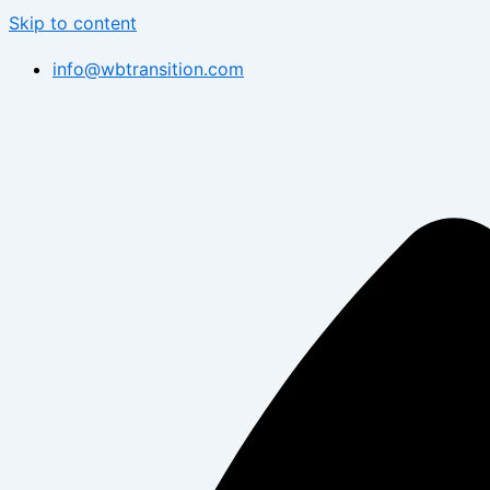
Skip to content
info@wbtransition.com