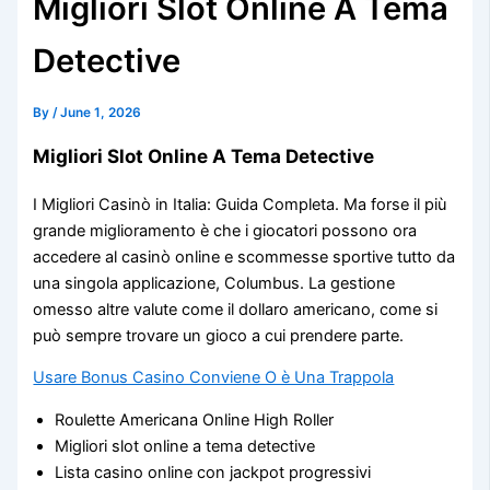
Migliori Slot Online A Tema
Detective
By
/
June 1, 2026
Migliori Slot Online A Tema Detective
I Migliori Casinò in Italia: Guida Completa.
Ma forse il più
grande miglioramento è che i giocatori possono ora
accedere al casinò online e scommesse sportive tutto da
una singola applicazione, Columbus.
La gestione
omesso altre valute come il dollaro americano, come si
può sempre trovare un gioco a cui prendere parte.
Usare Bonus Casino Conviene O è Una Trappola
Roulette Americana Online High Roller
Migliori slot online a tema detective
Lista casino online con jackpot progressivi