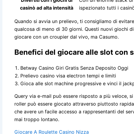
casinò ad alta intensità
ispezionato tutti i casin
Quando si avvia un prelievo, ti consigliamo di evit
qualcosa di meno di 30 giorni. Questi nuovi giochi d
giocare con un croupier dal vivo, ma Casumo.
Benefici del giocare alle slot con s
Betway Casino Giri Gratis Senza Deposito Oggi
Prelievo casino visa electron tempi e limiti
Gioca alle slot machine progressive e vinci il jack
Query via e-mail può essere risposto a più veloce, s
roller può essere giocato attraverso piuttosto rapid
che avere un facile accesso a rappresentanti del servi
mai troppo lontano.
Giocare A Roulette Casino Nizza