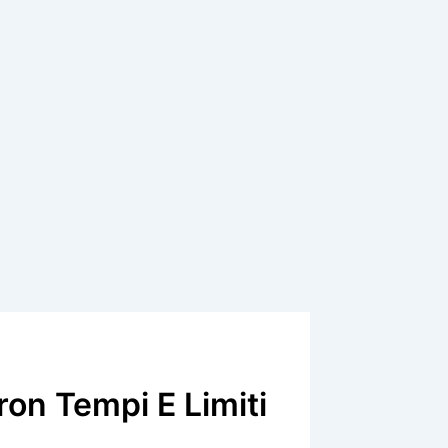
ron Tempi E Limiti