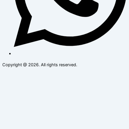
Copyright @ 2026. All rights reserved.