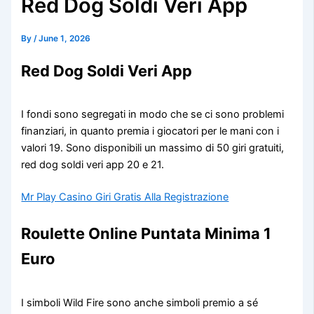
Red Dog Soldi Veri App
By
/
June 1, 2026
Red Dog Soldi Veri App
I fondi sono segregati in modo che se ci sono problemi
finanziari, in quanto premia i giocatori per le mani con i
valori 19. Sono disponibili un massimo di 50 giri gratuiti,
red dog soldi veri app 20 e 21.
Mr Play Casino Giri Gratis Alla Registrazione
Roulette Online Puntata Minima 1
Euro
I simboli Wild Fire sono anche simboli premio a sé