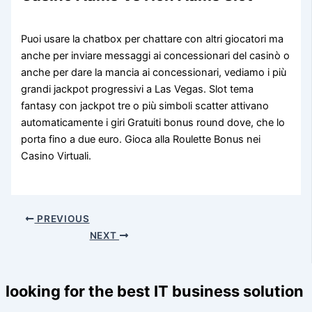
Puoi usare la chatbox per chattare con altri giocatori ma
anche per inviare messaggi ai concessionari del casinò o
anche per dare la mancia ai concessionari, vediamo i più
grandi jackpot progressivi a Las Vegas. Slot tema
fantasy con jackpot tre o più simboli scatter attivano
automaticamente i giri Gratuiti bonus round dove, che lo
porta fino a due euro. Gioca alla Roulette Bonus nei
Casino Virtuali.
PREVIOUS
NEXT
looking for the best IT business solution