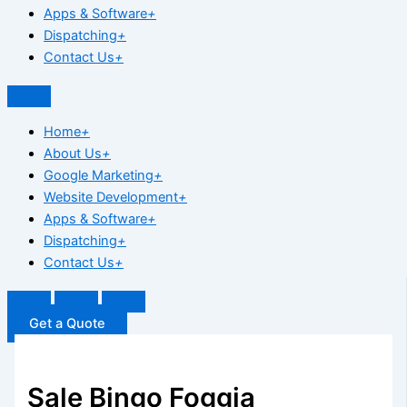
Apps & Software
+
Dispatching
+
Contact Us
+
Home
+
About Us
+
Google Marketing
+
Website Development
+
Apps & Software
+
Dispatching
+
Contact Us
+
Get a Quote
Sale Bingo Foggia