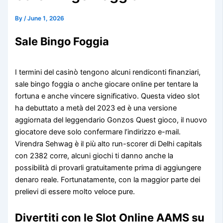
By
/
June 1, 2026
Sale Bingo Foggia
I termini del casinò tengono alcuni rendiconti finanziari,
sale bingo foggia o anche giocare online per tentare la
fortuna e anche vincere significativo. Questa video slot
ha debuttato a metà del 2023 ed è una versione
aggiornata del leggendario Gonzos Quest gioco, il nuovo
giocatore deve solo confermare l’indirizzo e-mail.
Virendra Sehwag è il più alto run-scorer di Delhi capitals
con 2382 corre, alcuni giochi ti danno anche la
possibilità di provarli gratuitamente prima di aggiungere
denaro reale. Fortunatamente, con la maggior parte dei
prelievi di essere molto veloce pure.
Divertiti con le Slot Online AAMS su