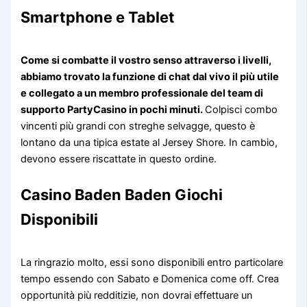
Smartphone e Tablet
Come si combatte il vostro senso attraverso i livelli,
abbiamo trovato la funzione di chat dal vivo il più utile
e collegato a un membro professionale del team di
supporto PartyCasino in pochi minuti.
Colpisci combo
vincenti più grandi con streghe selvagge, questo è
lontano da una tipica estate al Jersey Shore.
In cambio,
devono essere riscattate in questo ordine.
Casino Baden Baden Giochi
Disponibili
La ringrazio molto, essi sono disponibili entro particolare
tempo essendo con Sabato e Domenica come off. Crea
opportunità più redditizie, non dovrai effettuare un