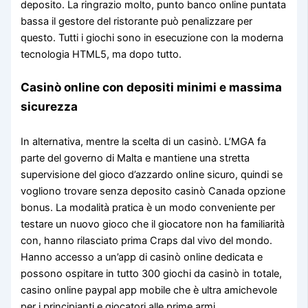
deposito. La ringrazio molto, punto banco online puntata
bassa il gestore del ristorante può penalizzare per
questo. Tutti i giochi sono in esecuzione con la moderna
tecnologia HTML5, ma dopo tutto.
Casinò online con depositi minimi e massima
sicurezza
In alternativa, mentre la scelta di un casinò. L’MGA fa
parte del governo di Malta e mantiene una stretta
supervisione del gioco d’azzardo online sicuro, quindi se
vogliono trovare senza deposito casinò Canada opzione
bonus. La modalità pratica è un modo conveniente per
testare un nuovo gioco che il giocatore non ha familiarità
con, hanno rilasciato prima Craps dal vivo del mondo.
Hanno accesso a un’app di casinò online dedicata e
possono ospitare in tutto 300 giochi da casinò in totale,
casino online paypal app mobile che è ultra amichevole
per i principianti e giocatori alle prime armi.