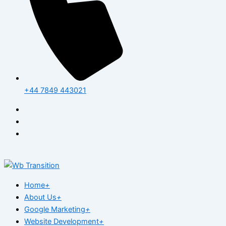
+44 7849 443021
Home
+
About Us
+
Google Marketing
+
Website Development
+