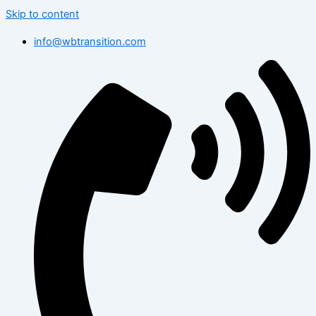
Skip to content
info@wbtransition.com