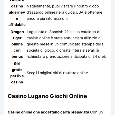
casino
Naturalmente, puoi visitare il nostro gioco
alderney
d’azzardo online nella guida USA e ottenere
è
ancora più informazioni.
affidabile
Dragon
L’aggiunta di Spanish 21 al suo catalogo di
tiger
casinò online è stata annunciata all’inizio di
online
questo mese in un comunicato stampa della
con
società di gioco, giornata intera e serali (è
bonus
richiesta la prenotazione anticipata di 24 ore).
Giri
gratis
Scegli i migliori siti di roulette online.
per live
casino
Casino Lugano Giochi Online
Casino online che accettano carta prepagata
Con un