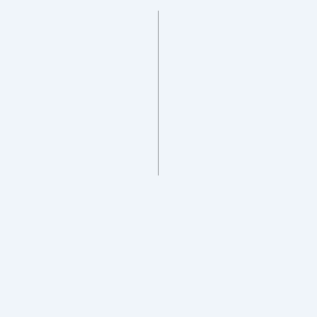
Skip
to
content