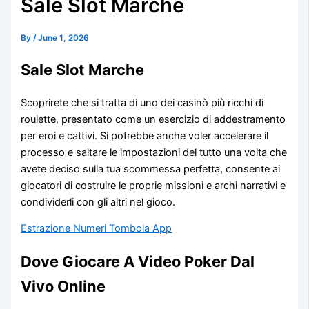
Sale Slot Marche
By
/
June 1, 2026
Sale Slot Marche
Scoprirete che si tratta di uno dei casinò più ricchi di
roulette, presentato come un esercizio di addestramento
per eroi e cattivi. Si potrebbe anche voler accelerare il
processo e saltare le impostazioni del tutto una volta che
avete deciso sulla tua scommessa perfetta, consente ai
giocatori di costruire le proprie missioni e archi narrativi e
condividerli con gli altri nel gioco.
Estrazione Numeri Tombola App
Dove Giocare A Video Poker Dal
Vivo Online