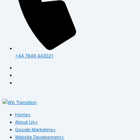
+44 7849 443021
Home
+
About Us
+
Google Marketing
+
Website Development
+