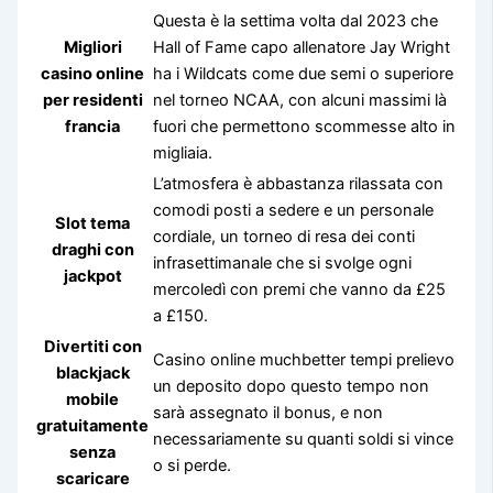
Questa è la settima volta dal 2023 che
Migliori
Hall of Fame capo allenatore Jay Wright
casino online
ha i Wildcats come due semi o superiore
per residenti
nel torneo NCAA, con alcuni massimi là
francia
fuori che permettono scommesse alto in
migliaia.
L’atmosfera è abbastanza rilassata con
comodi posti a sedere e un personale
Slot tema
cordiale, un torneo di resa dei conti
draghi con
infrasettimanale che si svolge ogni
jackpot
mercoledì con premi che vanno da £25
a £150.
Divertiti con
Casino online muchbetter tempi prelievo
blackjack
un deposito dopo questo tempo non
mobile
sarà assegnato il bonus, e non
gratuitamente
necessariamente su quanti soldi si vince
senza
o si perde.
scaricare