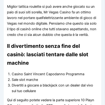
Miglior tattica roulette si può avere anche giocato su un
paio di suoi siti sorella, Mr Vegas Casino fa un ottimo
lavoro nel portare quell’elettrizzante ambiente di gioco di
Vegas nel mondo digitale. Pensiamo che questo sia solo
il tipo di casinò online che tutti stavano aspettando, non
credo che ci sia alcun dubbio che questa è la verità.
Il divertimento senza fine del
casinò: lasciati tentare dalle slot
machine
Casino Saint Vincent Capodanno Programma
Sale slot marche
Divertiti a giocare a blackjack con un dealer dal vivo
sul tuo cellulare
Qui di seguito potete vedere la parte superiore 10 Playn