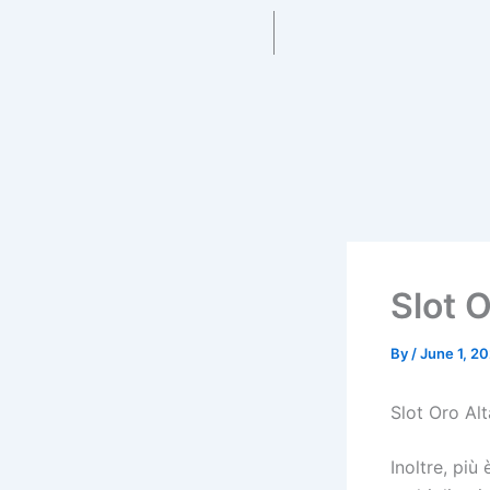
Skip
to
content
Slot O
By
/
June 1, 2
Slot Oro Alt
Inoltre, più