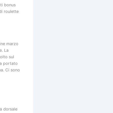
sti bonus
di roulette
line marzo
e. La
olto sul
ha portato
a. Ci sono
na dorsale