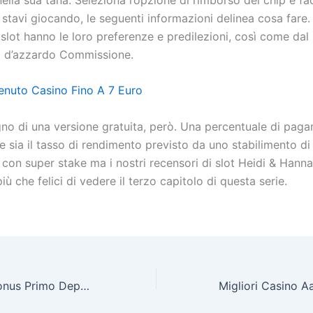
stavi giocando, le seguenti informazioni delinea cosa fare. T
 slot hanno le loro preferenze e predilezioni, così come da
o d’azzardo Commissione.
nuto Casino Fino A 7 Euro
gno di una versione gratuita, però. Una percentuale di pag
 sia il tasso di rendimento previsto da uno stabilimento di
t con super stake ma i nostri recensori di slot Heidi & Hanna
ù che felici di vedere il terzo capitolo di questa serie.
Betclic Casino Bonus Primo Deposito Oggi