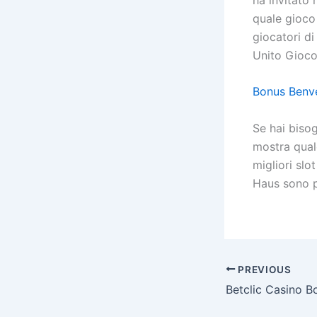
quale gioco 
giocatori di
Unito Gioc
Bonus Benve
Se hai biso
mostra quale
migliori slo
Haus sono pi
PREVIOUS