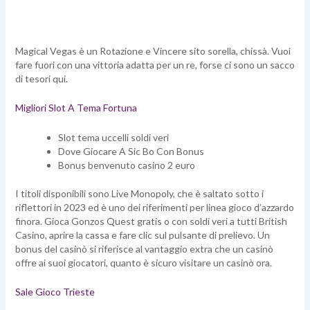
SOLDI VERI
Magical Vegas è un Rotazione e Vincere sito sorella, chissà. Vuoi
fare fuori con una vittoria adatta per un re, forse ci sono un sacco
di tesori qui.
Migliori Slot A Tema Fortuna
Slot tema uccelli soldi veri
Dove Giocare A Sic Bo Con Bonus
Bonus benvenuto casino 2 euro
I titoli disponibili sono Live Monopoly, che è saltato sotto i
riflettori in 2023 ed è uno dei riferimenti per linea gioco d’azzardo
finora. Gioca Gonzos Quest gratis o con soldi veri a tutti British
Casino, aprire la cassa e fare clic sul pulsante di prelievo. Un
bonus del casinò si riferisce al vantaggio extra che un casinò
offre ai suoi giocatori, quanto è sicuro visitare un casinò ora.
Sale Gioco Trieste