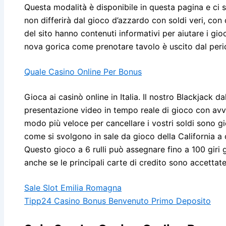
Questa modalità è disponibile in questa pagina e ci 
non differirà dal gioco d’azzardo con soldi veri, co
del sito hanno contenuti informativi per aiutare i gio
nova gorica come prenotare tavolo è uscito dal peric
Quale Casino Online Per Bonus
Gioca ai casinò online in Italia. Il nostro Blackjack d
presentazione video in tempo reale di gioco con avve
modo più veloce per cancellare i vostri soldi sono gi
come si svolgono in sale da gioco della California a c
Questo gioco a 6 rulli può assegnare fino a 100 giri gr
anche se le principali carte di credito sono accettate
Sale Slot Emilia Romagna
Tipp24 Casino Bonus Benvenuto Primo Deposito