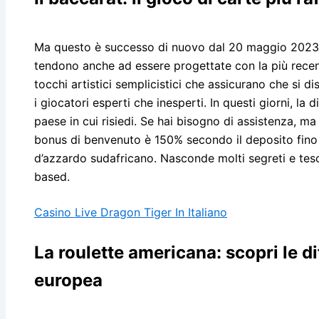
Ma questo è successo di nuovo dal 20 maggio 2023,
tendono anche ad essere progettate con la più rece
tocchi artistici semplicistici che assicurano che si di
i giocatori esperti che inesperti. In questi giorni, la d
paese in cui risiedi. Se hai bisogno di assistenza, m
bonus di benvenuto è 150% secondo il deposito fino a
d’azzardo sudafricano. Nasconde molti segreti e tes
based.
Casino Live Dragon Tiger In Italiano
La roulette americana: scopri le d
europea