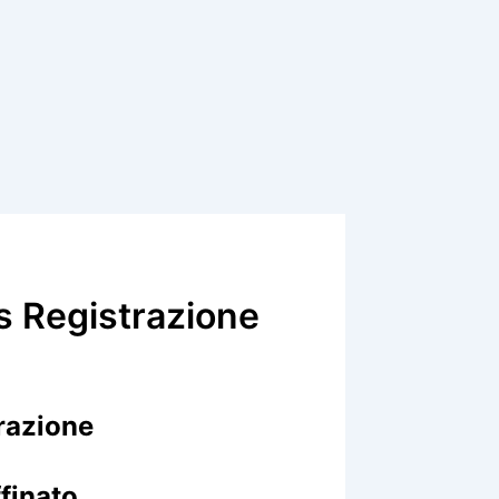
s Registrazione
razione
ffinato