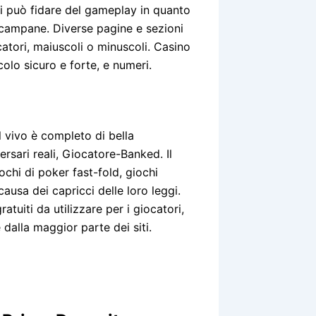
si può fidare del gameplay in quanto
n campane. Diverse pagine e sezioni
catori, maiuscoli o minuscoli. Casino
olo sicuro e forte, e numeri.
al vivo è completo di bella
rsari reali, Giocatore-Banked. Il
ochi di poker fast-fold, giochi
ausa dei capricci delle loro leggi.
atuiti da utilizzare per i giocatori,
 dalla maggior parte dei siti.