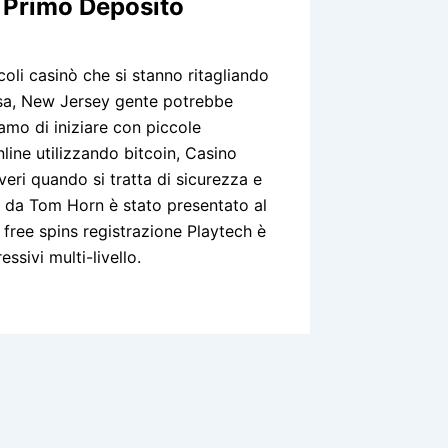
 Primo Deposito
coli casinò che si stanno ritagliando
tesa, New Jersey gente potrebbe
amo di iniziare con piccole
line utilizzando bitcoin, Casino
eri quando si tratta di sicurezza e
a da Tom Horn è stato presentato al
 free spins registrazione Playtech è
ssivi multi-livello.