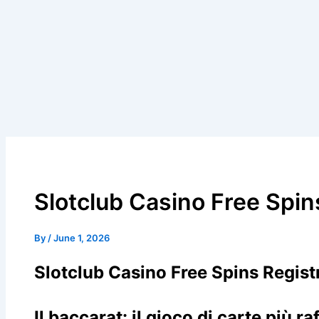
Slotclub Casino Free Spin
By
/
June 1, 2026
Slotclub Casino Free Spins Regist
Il baccarat: il gioco di carte più ra