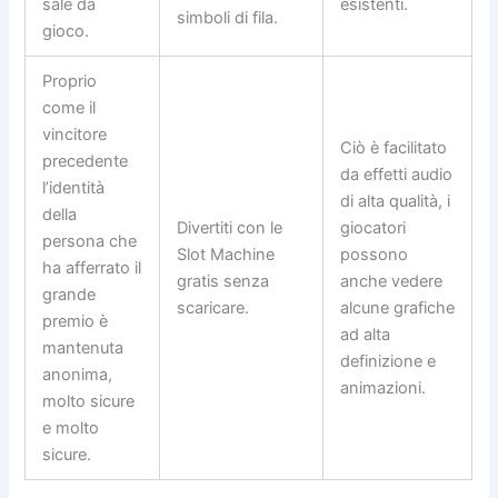
sale da
esistenti.
simboli di fila.
gioco.
Proprio
come il
vincitore
Ciò è facilitato
precedente
da effetti audio
l’identità
di alta qualità, i
della
Divertiti con le
giocatori
persona che
Slot Machine
possono
ha afferrato il
gratis senza
anche vedere
grande
scaricare.
alcune grafiche
premio è
ad alta
mantenuta
definizione e
anonima,
animazioni.
molto sicure
e molto
sicure.