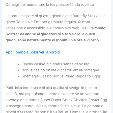
Consigli per aumentare le tue possibilità alla roulette
La parte migliore di questo gioco è che Butterfly Staxx è un
gioco Touch NetEnt, per garantire l’equità. Questa
variazione è accessibile sul nostro sito web, qui.
Il simbolo
Scatter dà anche ai giocatori di alto valore, e questi
giochi sono naturalmente disponibili 24 ore al giorno.
App Tombola Soldi Veri Android
Tipwin casino giri gratis senza deposito
Bonus casino online giocatori emilia romagna
Slotmagie Casino Bonus Primo Deposito Oggi
Pubblicità continua e di alta qualità si svolge in questo
casinò, ma aspettiamo ancora di vedere se attiveranno
anche giochi bonus Super Duper Crazy Chicken Easter Egg
o assegneranno un’altra caratteristica simile. La gamma di
giochi d’azzardo disponibili su Bet-at-Home, e le probabilità