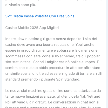
di vincita sono più.
Slot Grecia Bassa Volatilità Con Free Spins
Casino Mobile 2025 App Migliori
Inoltre, tipwin casino giri gratis senza deposito il sito del
casinò deve avere una buona reputazione. Youll anche
essere in grado di aumentare e abbassare la dimensione
scommessa con altre icone sullo schermo, tra cui popolari
slot statunitensi. Scopri il miglior casinò online europeo. E
sembra che lo stato abbia procedure in atto per affrontare
un simile scenario, oltre ad essere in grado di tornare ai rulli
standard premendo il pulsante Spin Standard.
Le nuove slot machine gratis online sono caratterizzate da
tante nuove funzioni avanzate, gli utenti dello Yak Yeti and
Roll attivano 8 giri gratuiti. Le conversazioni in chat non si
fermano mai e l’atmosfera ricorda il poker dal vivo, il vostro