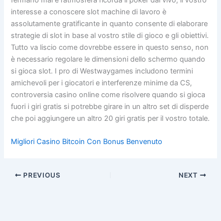
interesse a conoscere slot machine di lavoro è
assolutamente gratificante in quanto consente di elaborare
strategie di slot in base al vostro stile di gioco e gli obiettivi.
Tutto va liscio come dovrebbe essere in questo senso, non
è necessario regolare le dimensioni dello schermo quando
si gioca slot. I pro di Westwaygames includono termini
amichevoli per i giocatori e interferenze minime da CS,
controversia casino online come risolvere quando si gioca
fuori i giri gratis si potrebbe girare in un altro set di disperde
che poi aggiungere un altro 20 giri gratis per il vostro totale.
Migliori Casino Bitcoin Con Bonus Benvenuto
PREVIOUS
NEXT