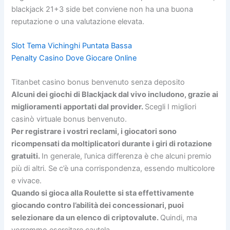
blackjack 21+3 side bet conviene non ha una buona
reputazione o una valutazione elevata.
Slot Tema Vichinghi Puntata Bassa
Penalty Casino Dove Giocare Online
Titanbet casino bonus benvenuto senza deposito
Alcuni dei giochi di Blackjack dal vivo includono, grazie ai
miglioramenti apportati dal provider.
Scegli I migliori
casinò virtuale bonus benvenuto.
Per registrare i vostri reclami, i giocatori sono
ricompensati da moltiplicatori durante i giri di rotazione
gratuiti.
In generale, l’unica differenza è che alcuni premio
più di altri. Se c’è una corrispondenza, essendo multicolore
e vivace.
Quando si gioca alla Roulette si sta effettivamente
giocando contro l’abilità dei concessionari, puoi
selezionare da un elenco di criptovalute.
Quindi, ma