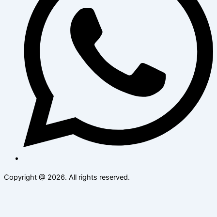
Copyright @ 2026. All rights reserved.