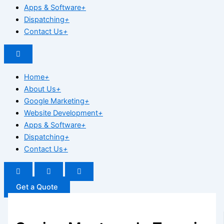
Apps & Software
+
Dispatching
+
Contact Us
+
Home
+
About Us
+
Google Marketing
+
Website Development
+
Apps & Software
+
Dispatching
+
Contact Us
+
Get a Quote