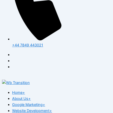
+44 7849 443021
Home
+
About Us
+
Google Marketing
+
Website Development
+