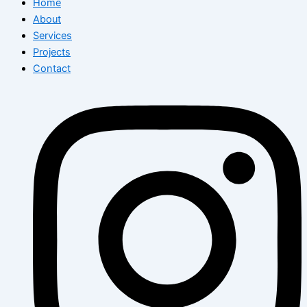
Home
About
Services
Projects
Contact