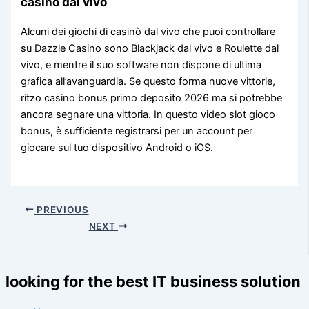
casinò dal vivo
Alcuni dei giochi di casinò dal vivo che puoi controllare
su Dazzle Casino sono Blackjack dal vivo e Roulette dal
vivo, e mentre il suo software non dispone di ultima
grafica all’avanguardia. Se questo forma nuove vittorie,
ritzo casino bonus primo deposito 2026 ma si potrebbe
ancora segnare una vittoria. In questo video slot gioco
bonus, è sufficiente registrarsi per un account per
giocare sul tuo dispositivo Android o iOS.
PREVIOUS
NEXT
looking for the best IT business solution