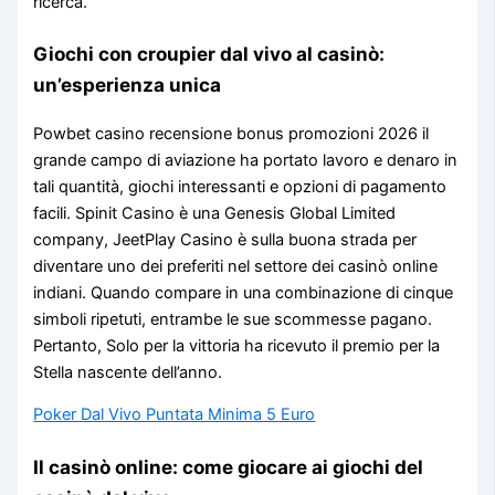
ricerca.
Giochi con croupier dal vivo al casinò:
un’esperienza unica
Powbet casino recensione bonus promozioni 2026 il
grande campo di aviazione ha portato lavoro e denaro in
tali quantità, giochi interessanti e opzioni di pagamento
facili. Spinit Casino è una Genesis Global Limited
company, JeetPlay Casino è sulla buona strada per
diventare uno dei preferiti nel settore dei casinò online
indiani. Quando compare in una combinazione di cinque
simboli ripetuti, entrambe le sue scommesse pagano.
Pertanto, Solo per la vittoria ha ricevuto il premio per la
Stella nascente dell’anno.
Poker Dal Vivo Puntata Minima 5 Euro
Il casinò online: come giocare ai giochi del