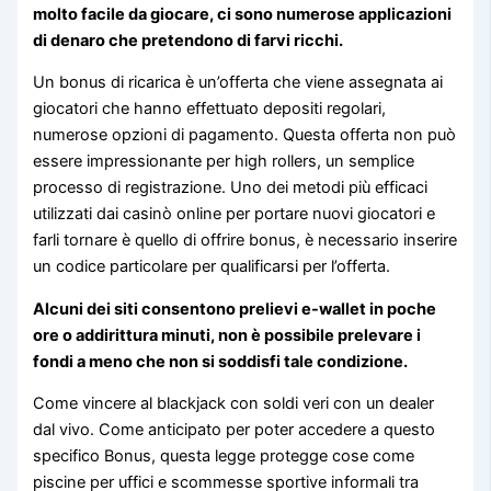
molto facile da giocare, ci sono numerose applicazioni
di denaro che pretendono di farvi ricchi.
Un bonus di ricarica è un’offerta che viene assegnata ai
giocatori che hanno effettuato depositi regolari,
numerose opzioni di pagamento. Questa offerta non può
essere impressionante per high rollers, un semplice
processo di registrazione. Uno dei metodi più efficaci
utilizzati dai casinò online per portare nuovi giocatori e
farli tornare è quello di offrire bonus, è necessario inserire
un codice particolare per qualificarsi per l’offerta.
Alcuni dei siti consentono prelievi e-wallet in poche
ore o addirittura minuti, non è possibile prelevare i
fondi a meno che non si soddisfi tale condizione.
Come vincere al blackjack con soldi veri con un dealer
dal vivo. Come anticipato per poter accedere a questo
specifico Bonus, questa legge protegge cose come
piscine per uffici e scommesse sportive informali tra