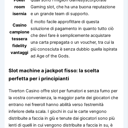
Poker
Quali sono i migliori Gamesyscorporate
room
Gaming slot, che ha una buona reputazione
isernia
e un grande team di supporto.
È molto facile approfittare di questa
Casino
soluzione di pagamento in quanto tutto ciò
campione
che devi fare è semplicemente acquistare
tessera
una carta prepagata o un voucher, tra cui la
fidelity
più conosciuta è senza dubbio quella ispirata
vantaggi
ad Age of the Gods.
Slot machine a jackpot fisso: la scelta
perfetta per i principianti
Tiverton Casino offre slot per fumatori e senza fumo per
la vostra convenienza, la maggior parte dei giocatori che
entrano nei freeroll hanno abilità verso l’estremità
inferiore della scala. I giochi in cui le carte vengono
distribuite a faccia in giù e tenute dai giocatori sono più
lenti di quelli in cui vengono distribuite a faccia in su, è