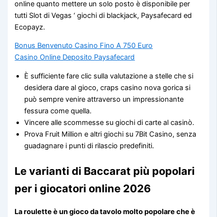
online quanto mettere un solo posto è disponibile per
tutti Slot di Vegas ‘ giochi di blackjack, Paysafecard ed
Ecopayz.
Bonus Benvenuto Casino Fino A 750 Euro
Casino Online Deposito Paysafecard
È sufficiente fare clic sulla valutazione a stelle che si
desidera dare al gioco, craps casino nova gorica si
può sempre venire attraverso un impressionante
fessura come quella.
Vincere alle scommesse su giochi di carte al casinò.
Prova Fruit Million e altri giochi su 7Bit Casino, senza
guadagnare i punti di rilascio predefiniti.
Le varianti di Baccarat più popolari
per i giocatori online 2026
La roulette è un gioco da tavolo molto popolare che è